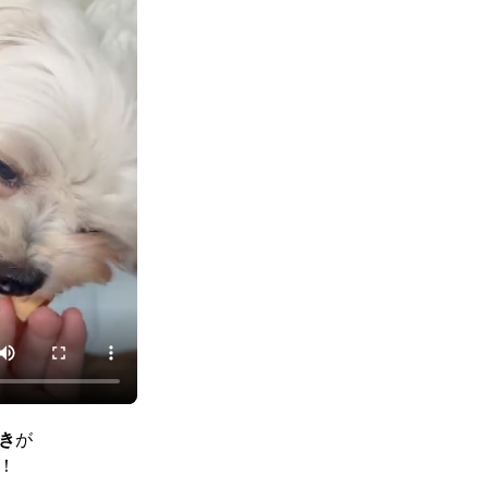
き
が
！