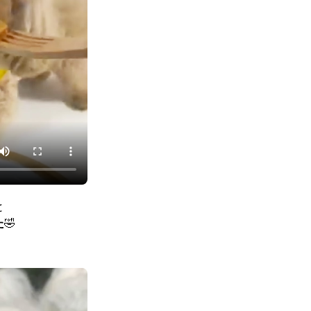
と
た
🤣