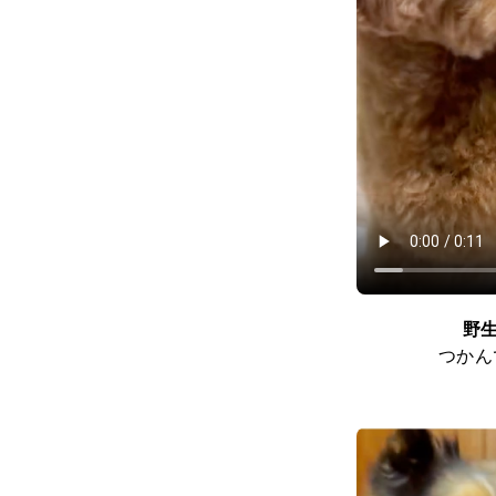
野
つかん