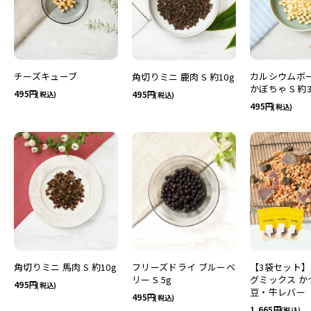
チーズキューブ
カルシウムボー
角切りミニ 鹿肉 S 約10g
かぼちゃ S 約3
495
495
(税込)
(税込)
495
(税込)
角切りミニ 馬肉 S 約10g
フリーズドライ ブルーベ
【3袋セット
リー S 5g
グミックス か
495
(税込)
豆・牛レバー
495
(税込)
1,665
(税込)