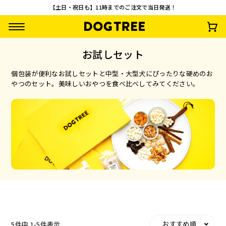
【土日・祝日も】11時までのご注文で当日発送！
お試しセット
個包装が便利なお試しセットと中型・大型犬にぴったりな硬めのお
やつのセット。美味しいおやつを食べ比べしてみてください。
【先着100名様限
【お一人様1回限
うまうまスティック
さつまいもワッフ
定】やわらか乳酸菌
り・送料無料】おや
鶏・さつまいも
¥
792
(税込)
スティック3種セッ
つお試し10点セッ
¥
0
¥
2,500
¥
935
(税込)
(税込)
(税込)
ト 無料プレゼント
ト
おすすめ順
5
件中
1
-
5
件表示