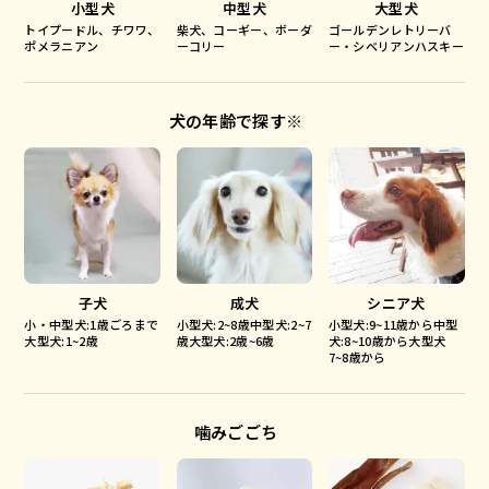
小型犬
中型犬
大型犬
トイプードル、チワワ、
柴犬、コーギー、ボーダ
ゴールデンレトリーバ
ポメラニアン
ーコリー
ー・シベリアンハスキー
犬の年齢で探す※
子犬
成犬
シニア犬
小・中型犬:1歳ごろまで
小型犬:2~8歳中型犬:2~7
小型犬:9~11歳から中型
大型犬:1~2歳
歳大型犬:2歳~6歳
犬:8~10歳から大型犬
7~8歳から
噛みごごち