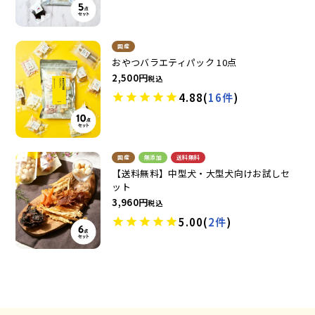
国産
おやつバラエティパック 10点
2,500
税込
4.88
(
16件
)
お試しセット
大容量
国産
無添加
送料無料
【送料無料】中型犬・大型犬向けお試しセ
ット
3,960
税込
5.00
(
2件
)
アウトレット
補助食品