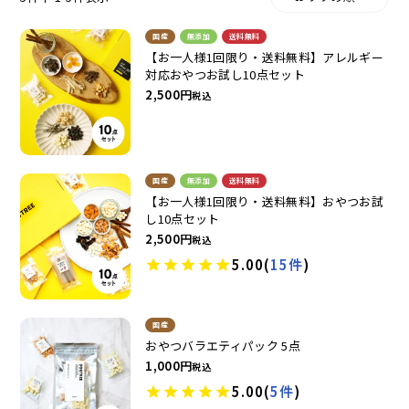
国産
無添加
送料無料
【お一人様1回限り・送料無料】アレルギー
ドッグフード
トッピング
対応おやつお試し10点セット
2,500
税込
国産
無添加
送料無料
【お一人様1回限り・送料無料】おやつお試
し10点セット
ソフトスティック
ジャーキー
2,500
税込
5.00
(
15件
)
国産
おやつバラエティパック 5点
1,000
税込
5.00
(
5件
)
アキレス・骨・皮・ガム
スナック・スイーツ