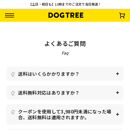
【土日・祝日も】11時までのご注文で当日発送！
よくあるご質問
Faq
送料はいくらかかりますか？
【先着100名様限
【お一人様1回限
うまうまスティック
ターキーアキレス 
定】やわらか乳酸菌
り・送料無料】おや
鶏・さつまいも
約30g
スティック3種セッ
つお試し10点セッ
¥
0
¥
2,500
¥
935
¥
1,485
(税込)
(税込)
(税込)
(税込)
ト 無料プレゼント
ト
送料無料対応はありますか？
クーポンを使用して3,980円未満になった場
合、送料無料は適用されますか。