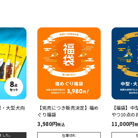
型・大型犬向
【完売につき販売決定】福め
【福袋】中
ぐり福袋
やつ10点の
3,980
11,000
税込
ました。
在庫切れ