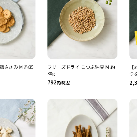
ささみ M 約35
フリーズドライ こつぶ納豆 M 約
【
30g
つ
792
2,
(税込)