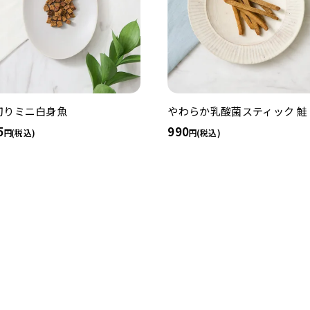
切りミニ白身魚
やわらか乳酸菌スティック 鮭
5
990
(税込)
(税込)