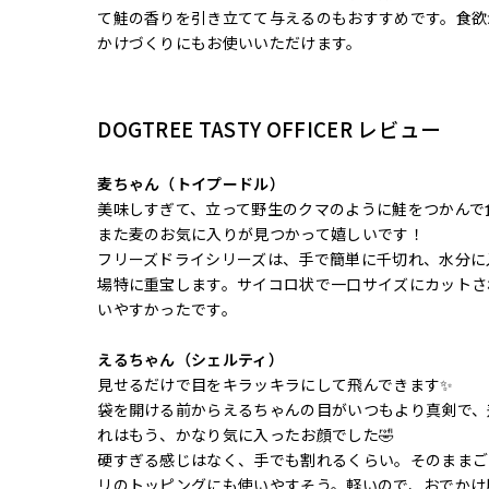
て鮭の香りを引き立てて与えるのもおすすめです。食欲
かけづくりにもお使いいただけます。
DOGTREE TASTY OFFICER レビュー
麦ちゃん（トイプードル）
美味しすぎて、立って野生のクマのように鮭をつかんで
また麦のお気に入りが見つかって嬉しいです！
フリーズドライシリーズは、手で簡単に千切れ、水分に
場特に重宝します。サイコロ状で一口サイズにカットさ
いやすかったです。
えるちゃん（シェルティ）
見せるだけで目をキラッキラにして飛んできます✨
袋を開ける前からえるちゃんの目がいつもより真剣で、
れはもう、かなり気に入ったお顔でした🤣
硬すぎる感じはなく、手でも割れるくらい。そのままご
リのトッピングにも使いやすそう。軽いので、おでかけ