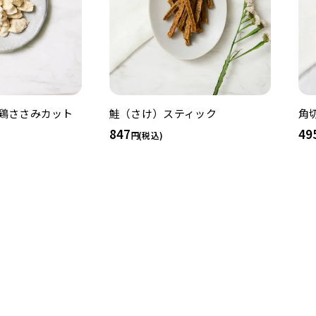
 鶏ささみカット
鮭（さけ）スティック
角
847
49
(税込)