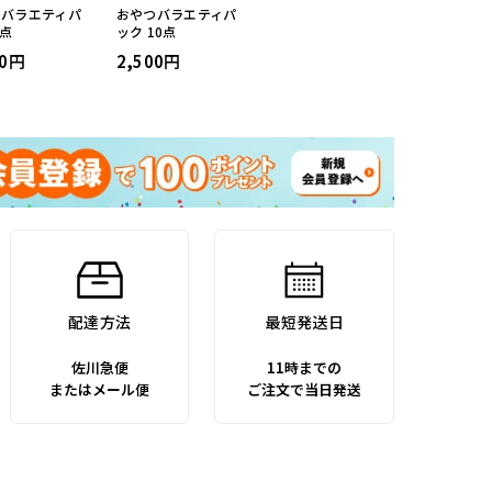
つバラエティパ
おやつバラエティパ
5点
ック 10点
0
2,500
配達方法
最短発送日
佐川急便
11時までの
またはメール便
ご注文で当日発送