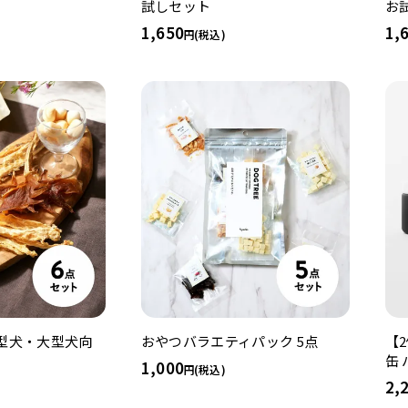
試しセット
お
1,650
1,
(税込)
型犬・大型犬向
おやつバラエティパック 5点
【
缶
1,000
(税込)
2,