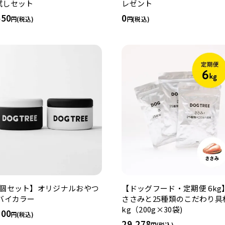
試しセット
レゼント
650
0
(税込)
(税込)
2個セット】オリジナルおやつ
【ドッグフード・定期便 6kg
 バイカラー
ささみと25種類のこだわり具材
kg（200g×30袋)
200
(税込)
29,278
(税込)