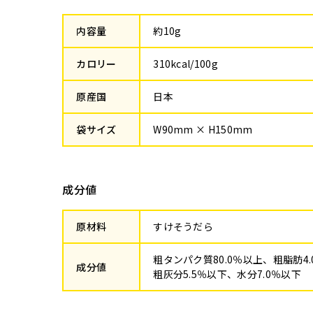
内容量
約10g
カロリー
310kcal/100g
原産国
日本
袋サイズ
W90mm × H150mm
成分値
原材料
すけそうだら
粗タンパク質80.0％以上、粗脂肪4
成分値
粗灰分5.5％以下、水分7.0％以下