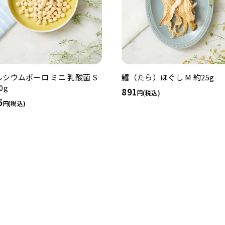
ルシウムボーロ ミニ 乳酸菌 S
鱈（たら）ほぐし M 約25g
0g
891
(税込)
5
(税込)