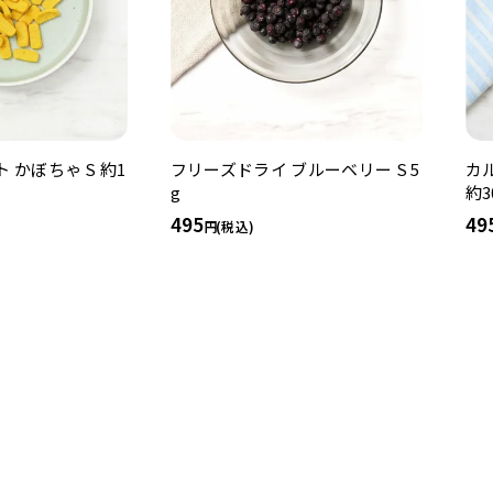
 かぼちゃ S 約1
フリーズドライ ブルーベリー S 5
カ
g
約3
495
49
(税込)