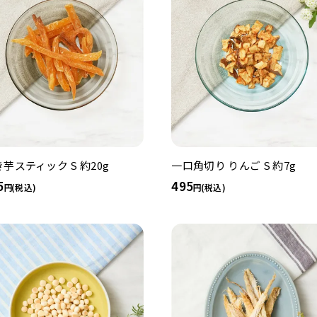
芋スティック S 約20g
一口角切り りんご S 約7g
5
495
(税込)
(税込)