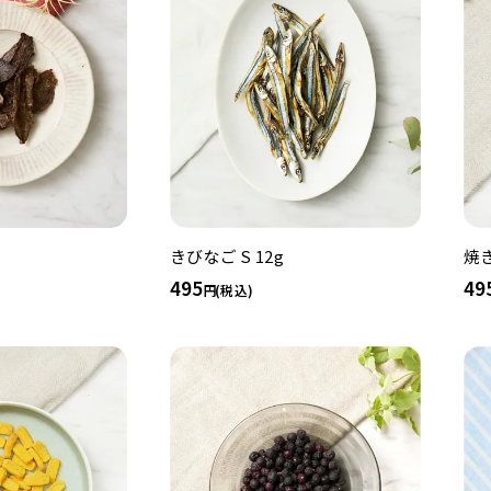
きびなご S 12g
焼き
495
49
(税込)