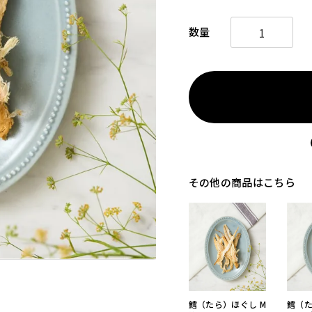
その他の商品はこちら
鱈（たら）ほぐし M
鱈（