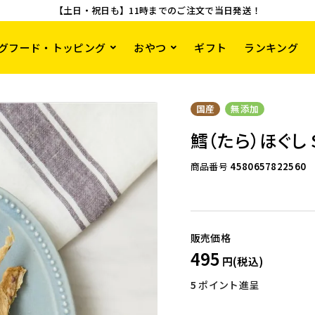
【土日・祝日も】11時までのご注文で当日発送！
グフード・トッピング
おやつ
ギフト
ランキング
国産
無添加
鱈（たら）ほぐし S
商品番号
4580657822560
495
5
ポイント進呈