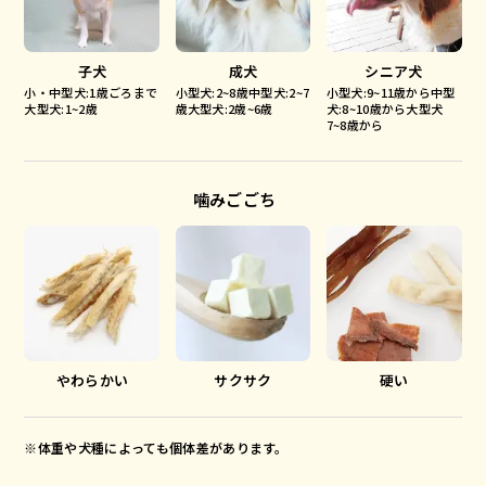
子犬
成犬
シニア犬
小・中型犬:1歳ごろまで
小型犬:2~8歳中型犬:2~7
小型犬:9~11歳から中型
大型犬:1~2歳
歳大型犬:2歳~6歳
犬:8~10歳から大型犬
7~8歳から
噛みごごち
やわらかい
サクサク
硬い
※体重や犬種によっても個体差があります。