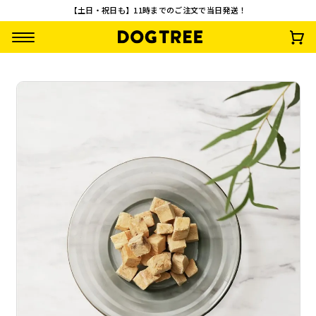
【土日・祝日も】11時までのご注文で当日発送！
【3袋セット】やわ
まるごとチップ 鶏
フリーズドライ こ
【3袋セット】フリ
らか乳酸菌スティッ
ささみ M 約35g
つぶ納豆 M 約30g
ーズドライ こつぶ
ク 鮭
納豆
¥
2,910
¥
792
¥
792
¥
2,328
(税込)
(税込)
(税込)
(税込)