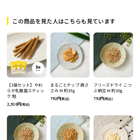
この商品を見た人はこちらも見ています
まるごとチップ 鶏さ
フリーズドライ こつ
【3袋セット】やわ
さみ M 約35g
ぶ納豆 M 約30g
らか乳酸菌スティッ
ク 鮭
792
792
(税込)
(税込)
2,910
(税込)