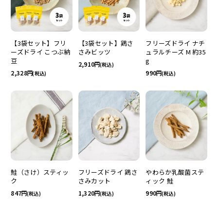
【3袋セット】フリ
【3袋セット】鶏さ
フリーズドライ ナチ
ーズドライ こつぶ納
さみビッツ
ュラルチーズ M 約35
豆
g
2,910
(税込)
2,328
990
(税込)
(税込)
鮭（さけ）スティッ
フリーズドライ 鶏さ
やわらか乳酸菌ステ
ク
さみカット
ィック 鮭
847
1,320
990
(税込)
(税込)
(税込)