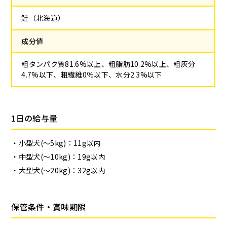
鮭（北海道）
成分値
粗タンパク質81.6%以上、粗脂肪10.2%以上、粗灰分
4.7%以下、粗繊維0％以下、水分2.3%以下
1日の給与量
小型犬(～5kg)：11g以内
中型犬(～10kg)：19g以内
大型犬(～20kg)：32g以内
保管条件・賞味期限