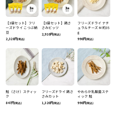
【3袋セット】フリ
【3袋セット】鶏さ
フリーズドライ ナチ
ーズドライ こつぶ納
さみビッツ
ュラルチーズ M 約35
豆
g
2,910
(税込)
2,328
990
(税込)
(税込)
鮭（さけ）スティッ
フリーズドライ 鶏さ
やわらか乳酸菌ステ
ク
さみカット
ィック 鮭
847
1,320
990
(税込)
(税込)
(税込)