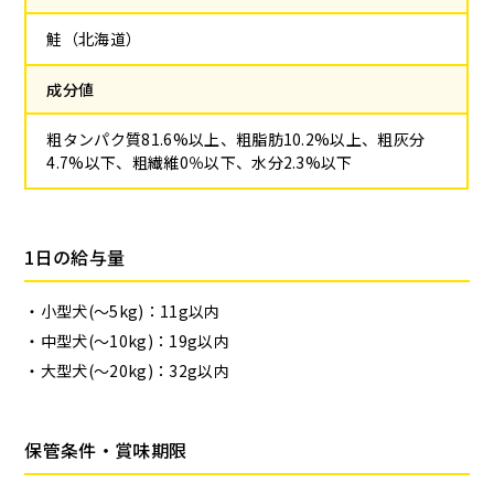
鮭（北海道）
成分値
粗タンパク質81.6%以上、粗脂肪10.2%以上、粗灰分
4.7%以下、粗繊維0％以下、水分2.3%以下
1日の給与量
小型犬(～5kg)：11g以内
中型犬(～10kg)：19g以内
大型犬(～20kg)：32g以内
保管条件・賞味期限