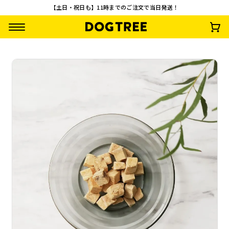
【土日・祝日も】11時までのご注文で当日発送！
【3袋セット】やわ
まるごとチップ 鶏
フリーズドライ こ
【3袋セット】フリ
らか乳酸菌スティッ
ささみ M 約35g
つぶ納豆 M 約30g
ーズドライ こつぶ
ク 鮭
納豆
¥
2,910
¥
792
¥
792
¥
2,328
(税込)
(税込)
(税込)
(税込)