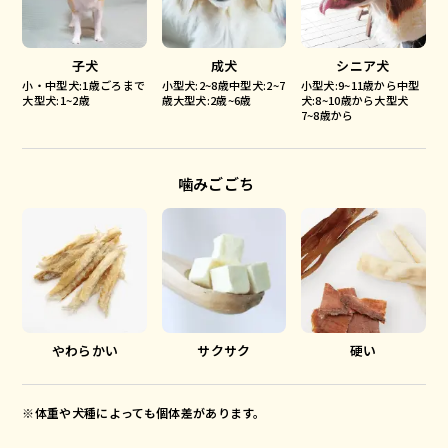
子犬
成犬
シニア犬
小・中型犬:1歳ごろまで
小型犬:2~8歳中型犬:2~7
小型犬:9~11歳から中型
大型犬:1~2歳
歳大型犬:2歳~6歳
犬:8~10歳から大型犬
7~8歳から
噛みごごち
やわらかい
サクサク
硬い
※体重や犬種によっても個体差があります。