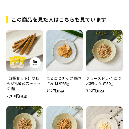
この商品を見た人はこちらも見ています
まるごとチップ 鶏さ
フリーズドライ こつ
【3袋セット】やわ
さみ M 約35g
ぶ納豆 M 約30g
らか乳酸菌スティッ
ク 鮭
792
792
(税込)
(税込)
2,910
(税込)