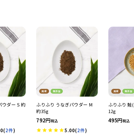
国産
無添加
国産
無添加
ウダー S 約
ふりふり うなぎパウダー M
ふりふり 鮭(
約35g
12g
792
495
税込
税込
50
(
2件
)
5.00
(
2件
)