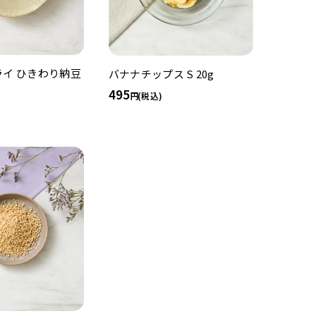
イ ひきわり納豆
バナナチップス S 20g
495
(税込)