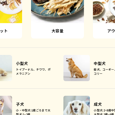
ット
大容量
ア
小型犬
中型犬
トイプードル、チワワ、ポ
柴犬、コーギー
メラニアン
コリー
子犬
成犬
小・中型犬:1歳ごろまで大
小型犬:2~8歳中
型犬:1~2歳
大型犬:2歳~6歳