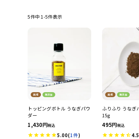
5
件中
1
-
5
件表示
国産
無添加
国産
無添加
トッピングボトル うなぎパウ
ふりふり うなぎパ
ダー
15g
1,430
495
税込
税込
5.00
(
1件
)
4.