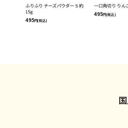
ふりふり チーズパウダー S 約
一口角切り りんご 
15g
495
(税込)
495
(税込)
国