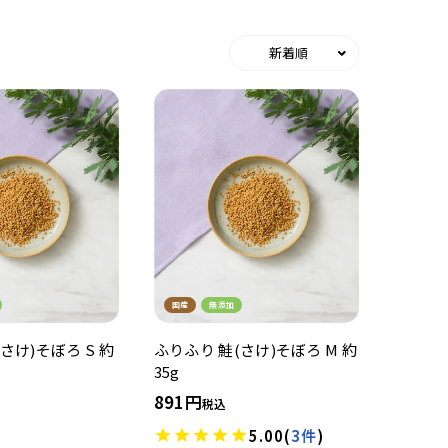
新着順
国産
無添加
さけ)そぼろ S 約
ふりふり 鮭(さけ)そぼろ M 約
35g
891
税込
5.00
(
3件
)