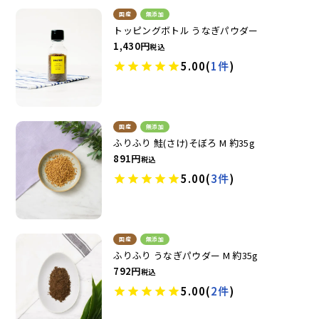
国産
無添加
トッピングボトル うなぎパウダー
1,430
税込
ドッグフード
トッピング
5.00
(
1件
)
国産
無添加
ふりふり 鮭(さけ)そぼろ M 約35g
891
税込
5.00
(
3件
)
ソフトスティック
ジャーキー
国産
無添加
ふりふり うなぎパウダー M 約35g
792
税込
5.00
(
2件
)
アキレス・骨・皮・ガム
スナック・スイーツ