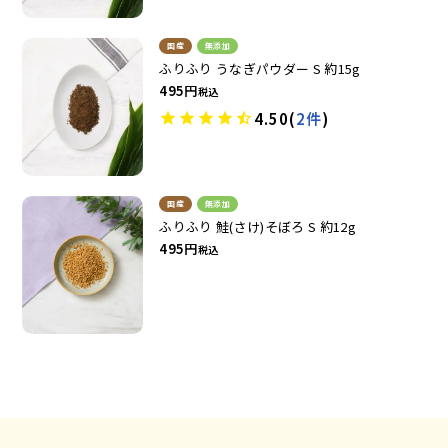
国産
無添加
ふりふり うなぎパウダー S 約15g
495
税込
4.50
(
2件
)
お試しセット
大容量
国産
無添加
ふりふり 鮭(さけ)そぼろ S 約12g
495
税込
アウトレット
補助食品