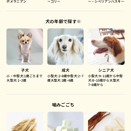
ポメラニアン
ーコリー
ー・シベリアンハスキー
犬の年齢で探す※
子犬
成犬
シニア犬
小・中型犬:1歳ごろまで
小型犬:2~8歳中型犬:2~7
小型犬:9~11歳から中型
大型犬:1~2歳
歳大型犬:2歳~6歳
犬:8~10歳から大型犬
7~8歳から
噛みごごち