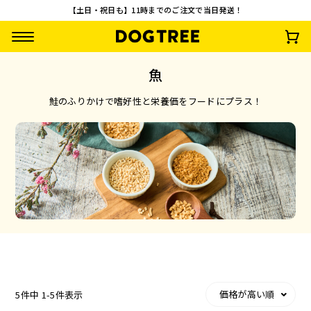
【土日・祝日も】11時までのご注文で当日発送！
魚
鮭のふりかけで嗜好性と栄養価をフードにプラス！
【先着100名様限
【お一人様1回限
うまうまスティック
ターキーアキレス 
定】やわらか乳酸菌
り・送料無料】おや
鶏・さつまいも
約30g
スティック3種セッ
つお試し10点セッ
¥
0
¥
2,500
¥
935
¥
1,485
(税込)
(税込)
(税込)
(税込)
ト 無料プレゼント
ト
価格が高い順
5
件中
1
-
5
件表示