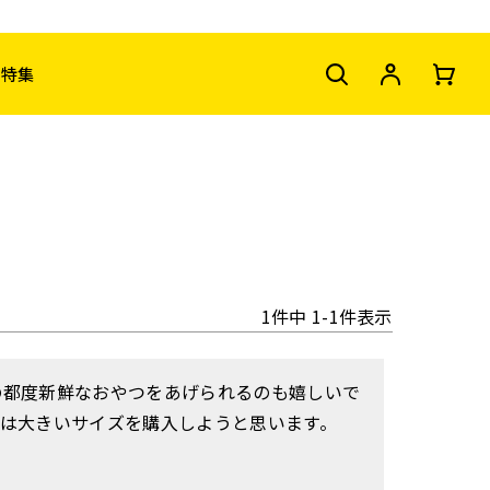
特集
1
件中
1
-
1
件表示
の都度新鮮なおやつをあげられるのも嬉しいで
は大きいサイズを購入しようと思います。