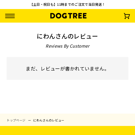
【土日・祝日も】11時までのご注文で当日発送！
にわんさんのレビュー
Reviews By Customer
まだ、レビューが書かれていません。
【先着100名様限
【お一人様1回限
うまうまスティック
ターキーアキレス 
定】やわらか乳酸菌
り・送料無料】おや
鶏・さつまいも
約30g
スティック3種セッ
つお試し10点セッ
¥
0
¥
2,500
¥
935
¥
1,485
(税込)
(税込)
(税込)
(税込)
ト 無料プレゼント
ト
トップページ
にわんさんのレビュー