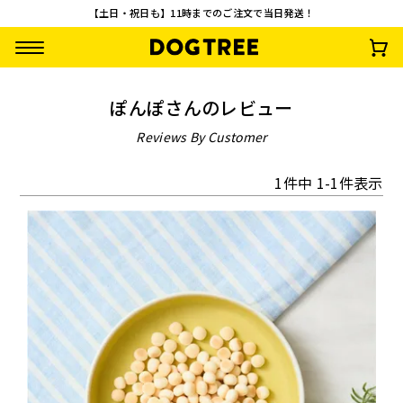
【土日・祝日も】11時までのご注文で当日発送！
ぽんぽさんのレビュー
Reviews By Customer
1
件中
1
-
1
件表示
【先着100名様限
【お一人様1回限
うまうまスティック
さつまいもワッフ
定】やわらか乳酸菌
り・送料無料】おや
鶏・さつまいも
¥
792
(税込)
スティック3種セッ
つお試し10点セッ
¥
0
¥
2,500
¥
935
(税込)
(税込)
(税込)
ト 無料プレゼント
ト