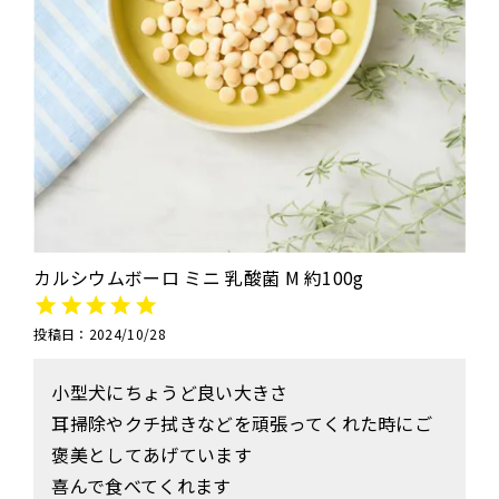
ドッグフード
トッピング
カルシウムボーロ ミニ 乳酸菌 M 約100g
ソフトスティック
ジャーキー
投稿日
2024/10/28
小型犬にちょうど良い大きさ

耳掃除やクチ拭きなどを頑張ってくれた時にご
褒美としてあげています

アキレス・骨・皮・ガム
スナック・スイーツ
喜んで食べてくれます