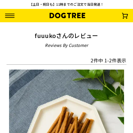
【土日・祝日も】11時までのご注文で当日発送！
fuuukoさんのレビュー
Reviews By Customer
2
件中
1
-
2
件表示
【先着100名様限
【お一人様1回限
ターキーアキレス M
さつまいもワッフ
定】やわらか乳酸菌
り・送料無料】おや
約30g
¥
792
(税込)
スティック3種セッ
つお試し10点セッ
¥
0
¥
2,500
¥
1,485
(税込)
(税込)
(税込)
ト 無料プレゼント
ト