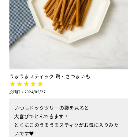
ドッグフード
トッピング
うまうまスティック 鶏・さつまいも
ソフトスティック
ジャーキー
投稿日
2024/09/27
いつもドックツリーの袋を見ると

大喜びでとんできます！

とくにこのうまうまスティクがお気に入りみた
アキレス・骨・皮・ガム
スナック・スイーツ
いです♥️