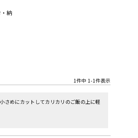
お・納
1
件中
1
-
1
件表示
で小さめにカットしてカリカリのご飯の上に軽