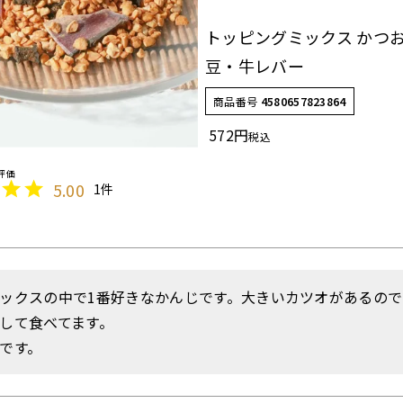
トッピングミックス かつ
豆・牛レバー
商品番号
4580657823864
572
税込
5.00
1
ックスの中で1番好きなかんじです。大きいカツオがあるの
して食べてます。

です。