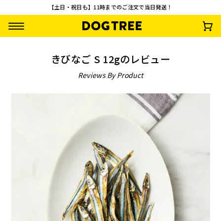
【土日・祝日も】11時までのご注文で当日発送！
きびなご S 12gのレビュー
Reviews By Product
【先着100名様限
【お一人様1回限
ターキーアキレス M
さつまいもワッフ
定】やわらか乳酸菌
り・送料無料】おや
約30g
¥
792
(税込)
スティック3種セッ
つお試し10点セッ
¥
0
¥
2,500
¥
1,485
(税込)
(税込)
(税込)
ト 無料プレゼント
ト