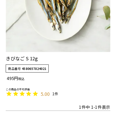
ドッグフード
トッピング
きびなご S 12g
ソフトスティック
ジャーキー
商品番号
4580657824021
495
税込
5.00
1
1
件中
1
-
1
件表示
アキレス・骨・皮・ガム
スナック・スイーツ