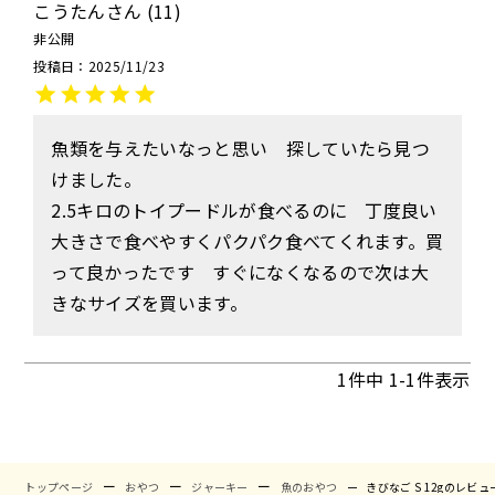
こうたん
11
非公開
投稿日
2025/11/23
魚類を与えたいなっと思い　探していたら見つ
お試しセット
大容量
けました。

2.5キロのトイプードルが食べるのに　丁度良い
大きさで食べやすくパクパク食べてくれます。買
って良かったです　すぐになくなるので次は大
アウトレット
補助食品
1
件中
1
-
1
件表示
トップページ
おやつ
ジャーキー
魚のおやつ
きびなご S 12gのレビュ