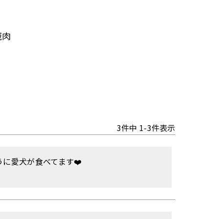
鹿肉
3
件中
1
-
3
件表示
に愛犬が食べてます❤️