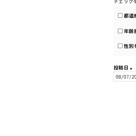
チェック
都道
年齢
性別
投稿日
(
必
須
)