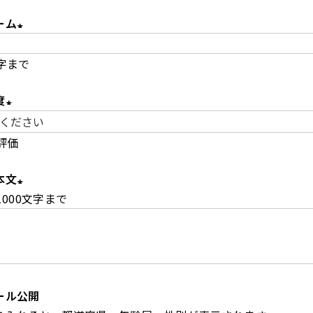
ーム
(
字まで
必
須
度
)
(
評価
必
須
本文
)
1000文字まで
(
必
須
)
ール公開