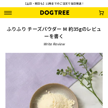
【土日・祝日も】11時までのご注文で当日発送！
ふりふり チーズパウダー M 約35gのレビュ
ーを書く
Write Review
【先着100名様限
【お一人様1回限
うまうまスティック
さつまいもワッフ
定】やわらか乳酸菌
り・送料無料】おや
鶏・さつまいも
¥
792
(税込)
スティック3種セッ
つお試し10点セッ
¥
0
¥
2,500
¥
935
(税込)
(税込)
(税込)
ト 無料プレゼント
ト