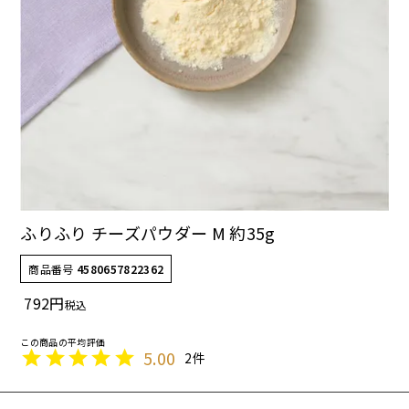
ドッグフード
トッピング
ふりふり チーズパウダー M 約35g
ソフトスティック
ジャーキー
商品番号
4580657822362
792
税込
5.00
2
アキレス・骨・皮・ガム
スナック・スイーツ