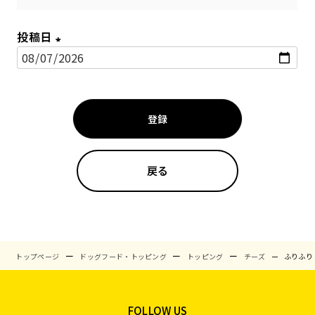
投稿日
(
必
須
登録
)
戻る
トップページ
ドッグフード・トッピング
トッピング
チーズ
ふりふり 
FOLLOW US