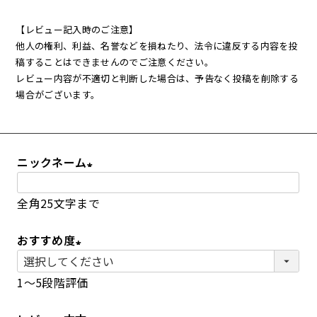
【レビュー記入時のご注意】
他人の権利、利益、名誉などを損ねたり、法令に違反する内容を投
稿することはできませんのでご注意ください。
レビュー内容が不適切と判断した場合は、予告なく投稿を削除する
場合がございます。
お試しセット
大容量
ニックネーム
(
全角25文字まで
必
須
アウトレット
補助食品
おすすめ度
)
(
1～5段階評価
必
須