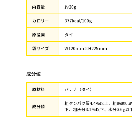
内容量
約20g
カロリー
377kcal/100g
原産国
タイ
袋サイズ
W120mm×H225mm
成分値
原材料
バナナ（タイ）
粗タンパク質4.4%以上、粗脂肪0.
成分値
下、粗灰分3.1%以下、水分3.6g