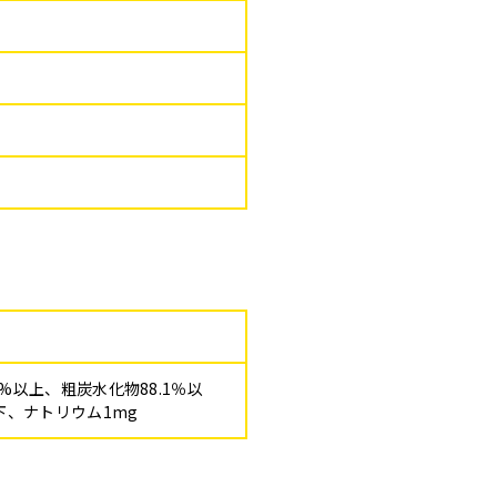
8%以上、粗炭水化物88.1％以
以下、ナトリウム1mg