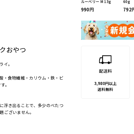
ルーベリー M 13g
60g
990
792
クおやつ
ライ。
配送料
酸・食物繊維・カリウム・鉄・ビ
3,980円以上
です。
送料無料
に浮き出ることで、多少のべたつ
題ございません。