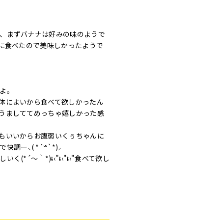
、まずバナナは好みの味のようで
間に食べたので美味しかったようで
よ。
体によいから食べて欲しかったん
うましててめっちゃ嬉しかった感
もいいからお腹弱いくぅちゃんに
ー⸜( *´꒳`*)⸝
´～｀*)ŧ‹"ŧ‹"ŧ‹"食べて欲し