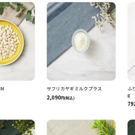
 M
サフリカヤギミルクプラス
ふり
g
2,090
(税込)
79