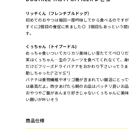
リッチくん（フレンチブルドッグ）
初めてのおやつは毎回一度吟味してから食べるのですが
すぐに2個目の催促に来ました◎ 3個目もあっという
す。
くぅちゃん（トイプードル)
めっちゃ食いついてカリカリ美味しい音たててペロリだ
実はくぅちゃん…生のフルーツを食べてくれなくて、身
だけどフリーズドライバナナをおかわり下さいってうま
動しちゃった(*≧∀≦*)
バナナは食物繊維やオリゴ糖が含まれてい腸活にとって
は最高だよ︎。昨夕あげたら朝のお品はバッチリ良いお品で快調
おやつやご飯があんまり好きじゃないくぅちゃんに美味しいく(*
い願いが叶いそう
商品仕様