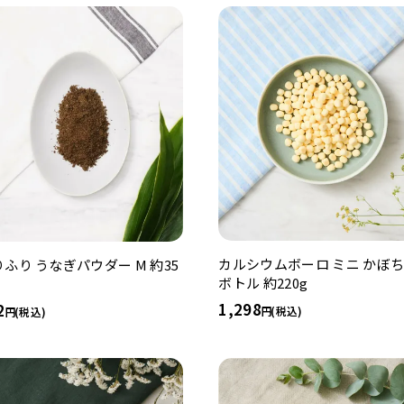
カルシウムボーロ ミニ かぼ
ふり うなぎパウダー M 約35
ボトル 約220g
1,298
2
(税込)
(税込)