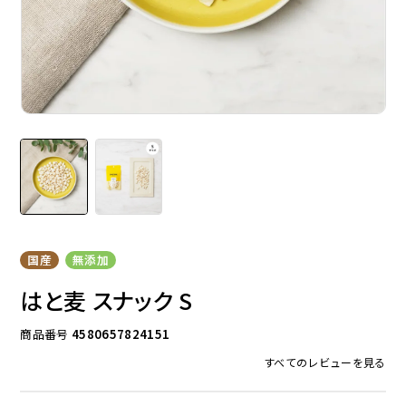
ドッグフード
トッピング
ソフトスティック
ジャーキー
国産
無添加
はと麦 スナック S
商品番号
4580657824151
すべてのレビューを見る
アキレス・骨・皮・ガム
スナック・スイーツ