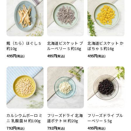
鱈（たら）ほぐし S
北海道ビスケット ブ
北海道ビスケット か
約10g
ルーベリー S 約16g
ぼちゃ S 約16g
495
495
495
(税込)
(税込)
(税込)
カルシウムボーロ ミ
フリーズドライ 北海
フリーズドライ ブル
ニ 乳酸菌 M 約100g
道ポテト M 約20g
ーベリー S 5g
792
792
495
(税込)
(税込)
(税込)