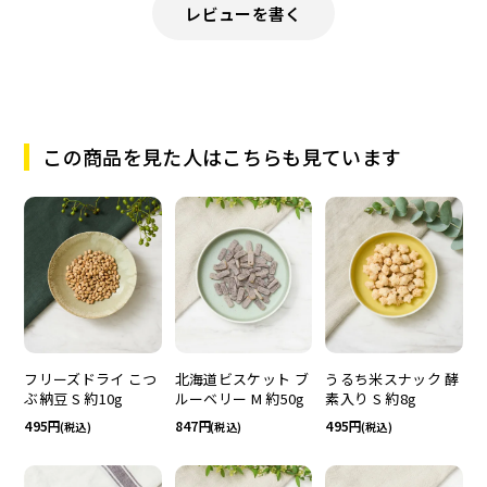
レビューを書く
この商品を見た人はこちらも見ています
フリーズドライ こつ
北海道ビスケット ブ
うるち米スナック 酵
ぶ納豆 S 約10g
ルーベリー M 約50g
素入り S 約8g
495
847
495
(税込)
(税込)
(税込)