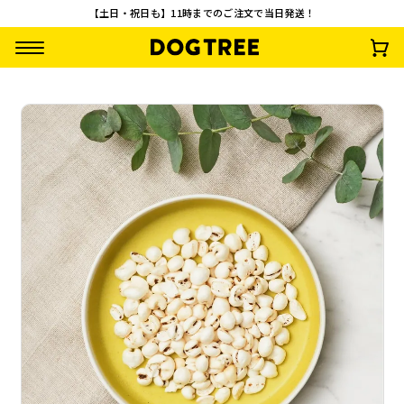
【土日・祝日も】11時までのご注文で当日発送！
フリーズドライ こ
北海道ビスケット
うるち米スナック
鱈（たら）ほぐし 
つぶ納豆 S 約10g
ブルーベリー M 約5
酵素入り S 約8g
約10g
0g
¥
495
¥
847
¥
495
¥
495
(税込)
(税込)
(税込)
(税込)