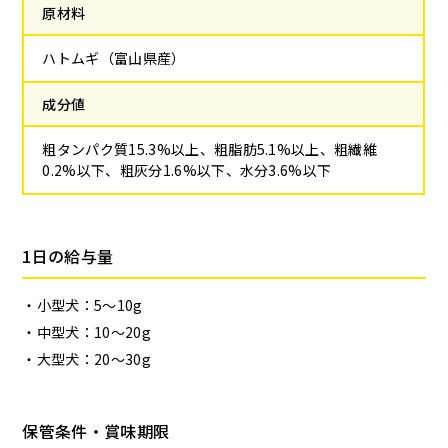
原材料
ハトムギ（富山県産）
成分値
粗タンパク質15.3%以上、粗脂肪5.1%以上、粗繊維
0.2%以下、粗灰分1.6%以下、水分3.6%以下
1日の給与量
小型犬：5～10g
中型犬：10～20g
大型犬：20～30g
保管条件・賞味期限