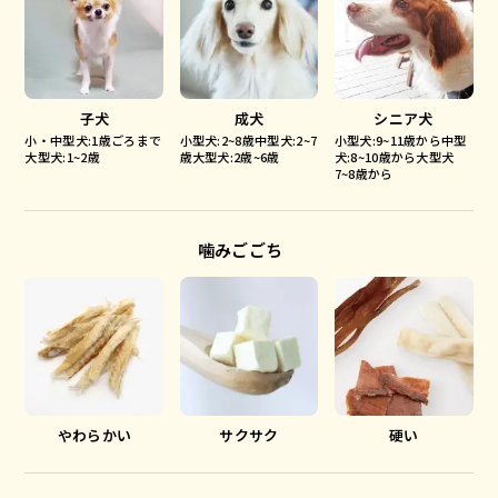
子犬
成犬
シニア犬
小・中型犬:1歳ごろまで
小型犬:2~8歳中型犬:2~7
小型犬:9~11歳から中型
大型犬:1~2歳
歳大型犬:2歳~6歳
犬:8~10歳から大型犬
7~8歳から
噛みごごち
やわらかい
サクサク
硬い