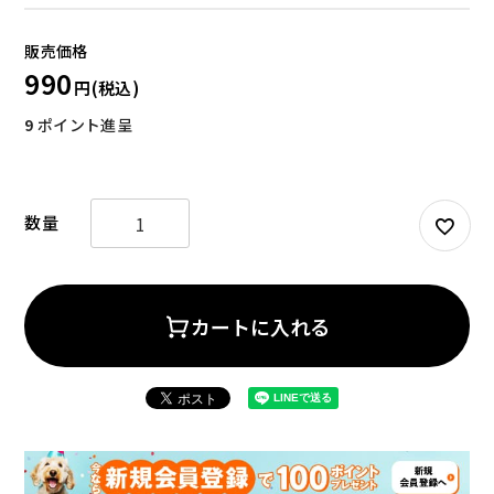
990
9
ポイント進呈
お試しセット
大容量
カートに入れる
アウトレット
補助食品