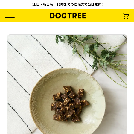
【土日・祝日も】11時までのご注文で当日発送！
一口角切り 馬肉チ
鹿肉巻きチーズ
一口角切り 鹿肉
一口角切り 馬肉
ーズ
¥
990
¥
990
¥
891
(税込)
(税込)
(税込)
¥
891
(税込)