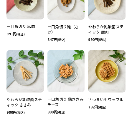
一口角切り 馬肉
一口角切り鮭（さ
やわらか乳酸菌ステ
け）
ィック 鹿肉
891
(税込)
847
990
(税込)
(税込)
一口角切り 鶏ささみ
やわらか乳酸菌ステ
さつまいもワッフル
チーズ
ィック ささみ
792
(税込)
990
990
(税込)
(税込)