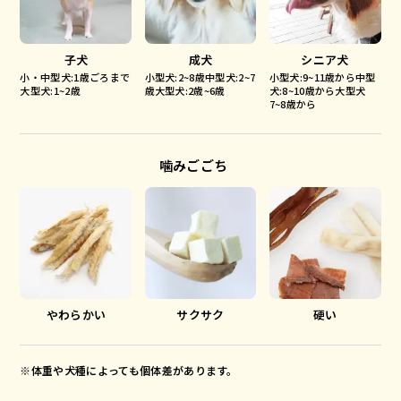
子犬
成犬
シニア犬
小・中型犬:1歳ごろまで
小型犬:2~8歳中型犬:2~7
小型犬:9~11歳から中型
大型犬:1~2歳
歳大型犬:2歳~6歳
犬:8~10歳から大型犬
7~8歳から
噛みごごち
やわらかい
サクサク
硬い
※体重や犬種によっても個体差があります。