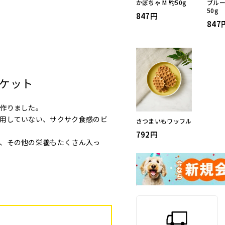
かぼちゃ M 約50g
ブルー
50g
847
847
ケット
作りました。
用していない、サクサク食感のビ
さつまいもワッフル
792
、その他の栄養もたくさん入っ