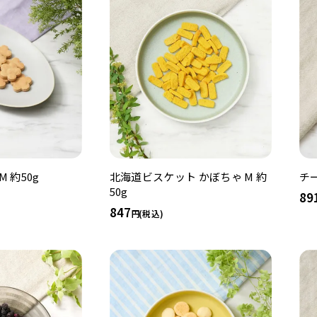
 約50g
北海道ビスケット かぼちゃ M 約
チ
50g
89
847
(税込)