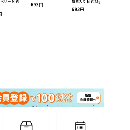
ベリー M 約
酵素入り M 約25g
693
693