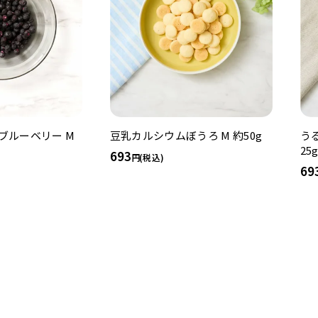
ブルーベリー M
豆乳カルシウムぼうろ M 約50g
う
25
693
(税込)
69