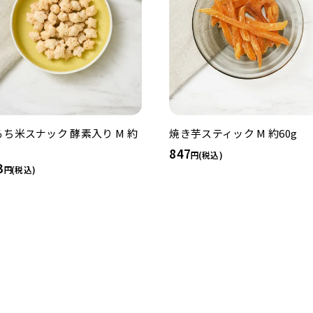
るち米スナック 酵素入り M 約
焼き芋スティック M 約60g
g
847
(税込)
3
(税込)