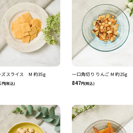
ーズスライス M 約35g
一口角切り りんご M 約25g
1
847
(税込)
(税込)