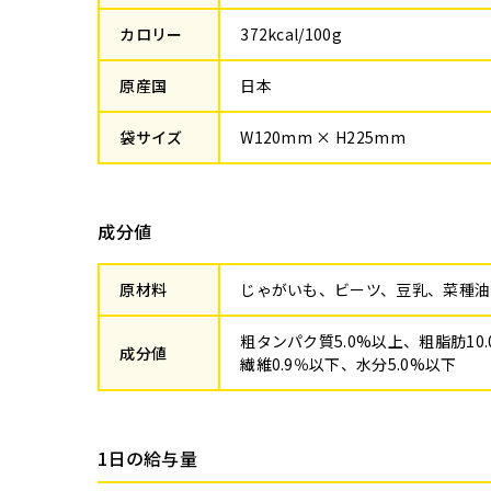
カロリー
372kcal/100g
原産国
日本
袋サイズ
W120mm × H225mm
成分値
原材料
じゃがいも、ビーツ、豆乳、菜種油
粗タンパク質5.0%以上、粗脂肪10
成分値
繊維0.9％以下、水分5.0%以下
1日の給与量