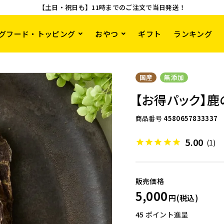
【土日・祝日も】11時までのご注文で当日発送！
グフード・トッピング
おやつ
ギフト
ランキング
国産
無添加
【お得パック】鹿の
商品番号
4580657833337
5.00
(1)
5,000
45
ポイント進呈