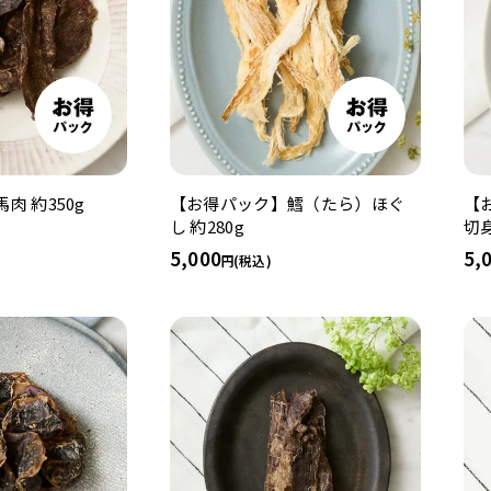
肉 約350g
【お得パック】鱈（たら）ほぐ
【
し 約280g
切身
5,000
5,
(税込)