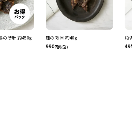
の砂肝 約450g
鹿の肉 M 約40g
角切
990
49
(税込)