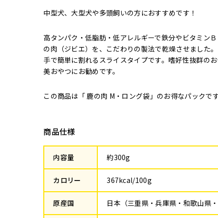
中型犬、大型犬や多頭飼いの方におすすめです！
高タンパク・低脂肪・低アレルギーで鉄分やビタミンＢ
の肉（ジビエ）を、こだわりの製法で乾燥させました。
手で簡単に割れるスライスタイプです。嗜好性抜群のお
美おやつにお勧めです。
この商品は「
鹿の肉 M
・
ロング袋
」のお得なパックで
商品仕様
内容量
約300g
カロリー
367kcal/100g
原産国
日本（三重県・兵庫県・和歌山県