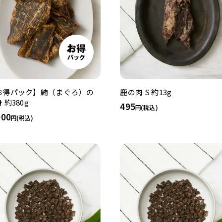
お得パック】鮪（まぐろ）の
鹿の肉 S 約13g
 約380g
495
(税込)
000
(税込)