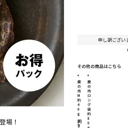
申し訳ござい
その他の商品はこちら
鹿
鹿
の
の
肉
肉
M
ロ
約
ン
4
グ
0
袋
g
約
8
登場！
9
0
9
g