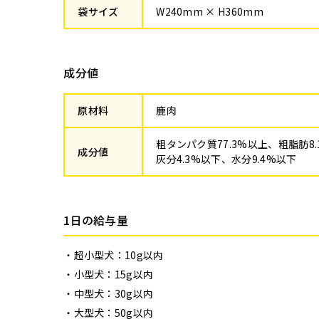
袋サイズ
W240mm × H360mm
成分値
原材料
鹿肉
粗タンパク質77.3%以上、粗脂肪8
成分値
灰分4.3%以下、水分9.4%以下
1日の給与量
超小型犬：10g以内
小型犬：15g以内
中型犬：30g以内
大型犬：50g以内