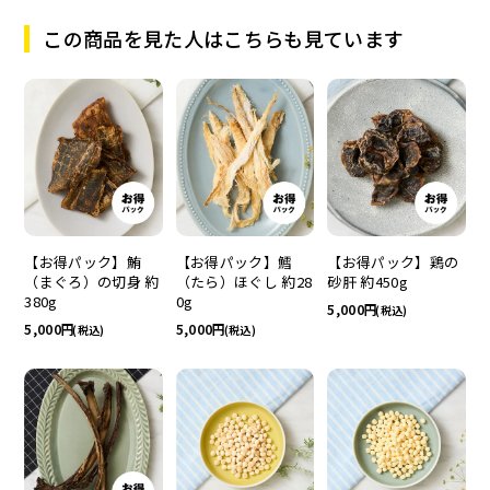
この商品を見た人はこちらも見ています
【お得パック】鮪
【お得パック】鱈
【お得パック】鶏の
（まぐろ）の切身 約
（たら）ほぐし 約28
砂肝 約450g
380g
0g
5,000
(税込)
5,000
5,000
(税込)
(税込)