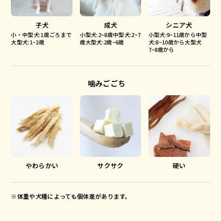
子犬
成犬
シニア犬
小・中型犬:1歳ごろまで
小型犬:2~8歳中型犬:2~7
小型犬:9~11歳から中型
大型犬:1~2歳
歳大型犬:2歳~6歳
犬:8~10歳から大型犬
7~8歳から
噛みごごち
やわらかい
サクサク
硬い
※体重や犬種によっても個体差があります。