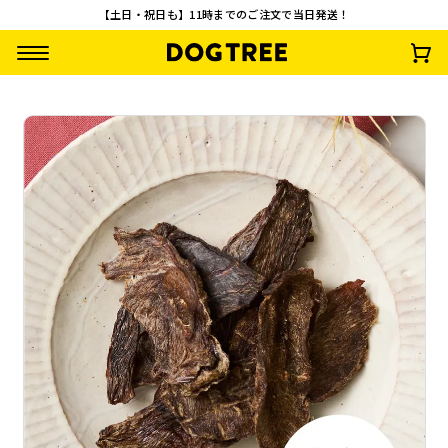
【土日・祝日も】11時までのご注文で当日発送！
【お得パック】鮪
【お得パック】鱈
【お得パック】鶏の
【お得パック】鹿
（まぐろ）の切身
（たら）ほぐし 約2
砂肝 約450g
肉付あばら骨 ロン
約380g
80g
グ 約300g
¥
5,000
¥
5,000
¥
5,000
¥
5,000
(税込)
(税込)
(税込)
(税込)