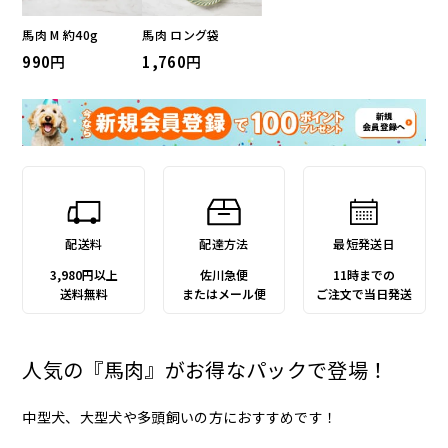
馬肉 M 約40g
馬肉 ロング袋
990
1,760
配送料
配達方法
最短発送日
3,980円以上
佐川急便
11時までの
送料無料
またはメール便
ご注文で当日発送
人気の『馬肉』がお得なパックで登場！
中型犬、大型犬や多頭飼いの方におすすめです！