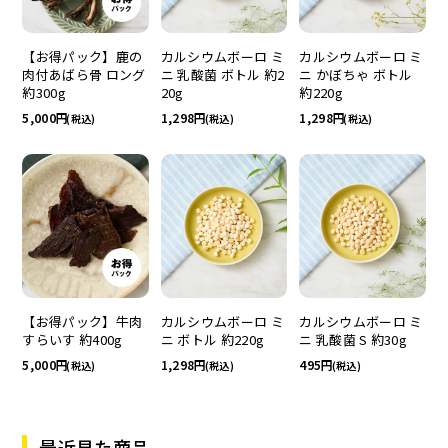
カルシウムボーロ ミ
【お得パック】鹿の
カルシウムボーロ ミ
ニ かぼちゃ ボトル
肉付あばら骨 ロング
ニ 乳酸菌 ボトル 約2
約220g
約300g
20g
1,298
5,000
1,298
(税込)
(税込)
(税込)
カルシウムボーロ ミ
【お得パック】牛肉
カルシウムボーロ ミ
ニ ボトル 約220g
すらいす 約400g
ニ 乳酸菌 S 約30g
1,298
5,000
495
(税込)
(税込)
(税込)
最近見た商品