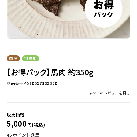
ドッグフード
トッピング
国産
無添加
【お得パック】馬肉 約350g
ソフトスティック
ジャーキー
商品番号
4580657833320
すべてのレビューを見る
5,000
アキレス・骨・皮・ガム
スナック・スイーツ
45
ポイント進呈