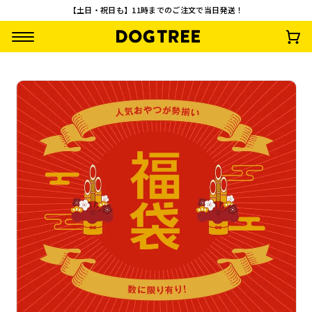
【土日・祝日も】11時までのご注文で当日発送！
【先着100名様限
【お一人様1回限
ターキーアキレス M
さつまいもワッフ
定】やわらか乳酸菌
り・送料無料】おや
約30g
¥
792
(税込)
スティック3種セッ
つお試し10点セッ
¥
0
¥
2,500
¥
1,485
(税込)
(税込)
(税込)
ト 無料プレゼント
ト