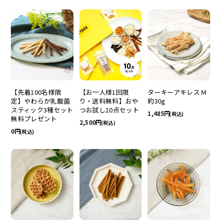
【先着100名様限
【お一人様1回限
ターキーアキレス M
定】やわらか乳酸菌
り・送料無料】おや
約30g
スティック3種セット
つお試し10点セット
1,485
(税込)
無料プレゼント
2,500
(税込)
0
(税込)