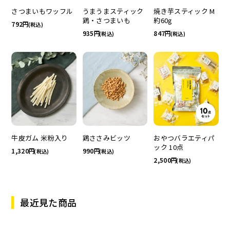
さつまいもワッフル
うまうまスティック
焼き芋スティック M
鶏・さつまいも
約60g
792
(税込)
935
847
(税込)
(税込)
牛皮ガム 米粉入り
鶏ささみビッツ
おやつバラエティパ
ック 10点
1,320
990
(税込)
(税込)
2,500
(税込)
最近見た商品