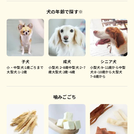
犬の年齢で探す※
子犬
成犬
シニア犬
小・中型犬:1歳ごろまで
小型犬:2~8歳中型犬:2~7
小型犬:9~11歳から中型
大型犬:1~2歳
歳大型犬:2歳~6歳
犬:8~10歳から大型犬
7~8歳から
噛みごごち