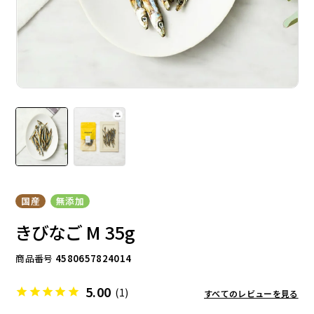
ドッグフード
トッピング
ソフトスティック
ジャーキー
国産
無添加
きびなご M 35g
商品番号
4580657824014
5.00
(1)
すべてのレビューを見る
アキレス・骨・皮・ガム
スナック・スイーツ