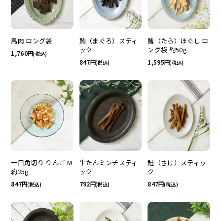
馬肉 ロング袋
鮪（まぐろ）スティ
鱈（たら）ほぐし ロ
ック
ング袋 約50g
1,760
(税込)
847
1,595
(税込)
(税込)
牛たんミンチスティ
一口角切り りんご M
鮭（さけ）スティッ
ック
約25g
ク
792
847
847
(税込)
(税込)
(税込)