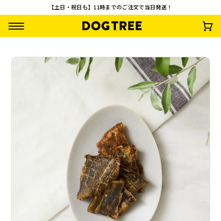
【土日・祝日も】11時までのご注文で当日発送！
馬肉 ロング袋
鮪（まぐろ）スティ
鱈（たら）ほぐし
一口角切り りんご
ック
ロング袋 約50g
M 約25g
¥
1,760
(税込)
¥
847
¥
1,595
¥
847
(税込)
(税込)
(税込)