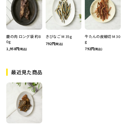
鹿の肉 ロング袋 約8
きびなご M 35g
牛たんの皮細切 M 30
0g
g
792
(税込)
1,958
792
(税込)
(税込)
最近見た商品