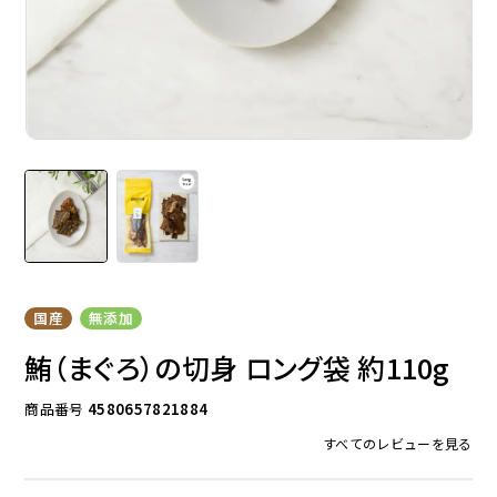
ドッグフード
トッピング
ソフトスティック
ジャーキー
国産
無添加
鮪（まぐろ）の切身 ロング袋 約110g
商品番号
4580657821884
すべてのレビューを見る
アキレス・骨・皮・ガム
スナック・スイーツ