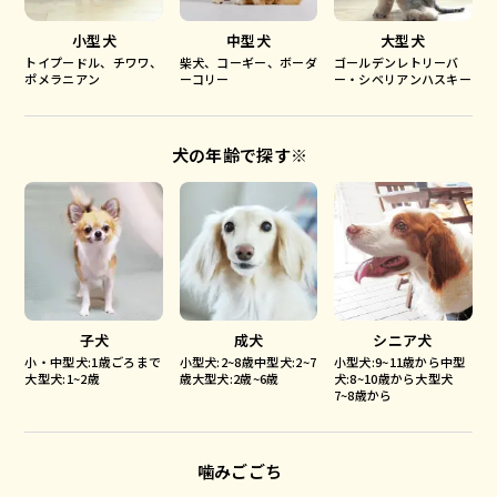
小型犬
中型犬
大型犬
トイプードル、チワワ、
柴犬、コーギー、ボーダ
ゴールデンレトリーバ
ポメラニアン
ーコリー
ー・シベリアンハスキー
犬の年齢で探す※
子犬
成犬
シニア犬
小・中型犬:1歳ごろまで
小型犬:2~8歳中型犬:2~7
小型犬:9~11歳から中型
大型犬:1~2歳
歳大型犬:2歳~6歳
犬:8~10歳から大型犬
7~8歳から
噛みごごち