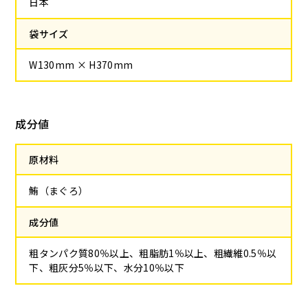
日本
袋サイズ
W130mm × H370mm
成分値
原材料
鮪（まぐろ）
成分値
粗タンパク質80％以上、粗脂肪1％以上、粗繊維0.5％以
下、粗灰分5％以下、水分10％以下