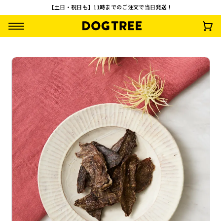
【土日・祝日も】11時までのご注文で当日発送！
鹿の肉 S 約13g
鱈（たら）ほぐし S
鶏の砂肝 小粒 S 約1
角切りミニ 馬肉 S
約10g
5g
約10g
¥
495
(税込)
¥
495
¥
495
¥
495
(税込)
(税込)
(税込)