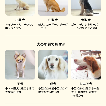
小型犬
中型犬
大型犬
トイプードル、チワワ、
柴犬、コーギー、ボーダ
ゴールデンレトリーバ
ポメラニアン
ーコリー
ー・シベリアンハスキー
犬の年齢で探す※
子犬
成犬
シニア犬
小・中型犬:1歳ごろまで
小型犬:2~8歳中型犬:2~7
小型犬:9~11歳から中型
大型犬:1~2歳
歳大型犬:2歳~6歳
犬:8~10歳から大型犬
7~8歳から