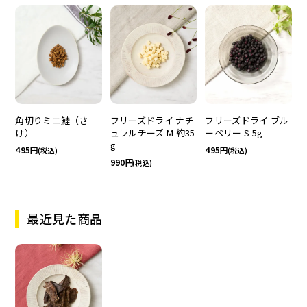
角切りミニ鮭（さ
フリーズドライ ナチ
フリーズドライ ブル
け）
ュラルチーズ M 約35
ーベリー S 5g
g
495
495
(税込)
(税込)
990
(税込)
最近見た商品