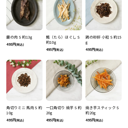
鹿の肉 S 約13g
鱈（たら）ほぐし S
鶏の砂肝 小粒 S 約15
約10g
g
495
(税込)
495
495
(税込)
(税込)
角切りミニ 馬肉 S 約
一口角切り 焼芋 S 約
焼き芋スティック S
10g
20g
約20g
495
495
495
(税込)
(税込)
(税込)