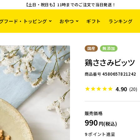
【土日・祝日も】11時までのご注文で当日発送！
グフード・トッピング
おやつ
ギフト
ランキング
国産
無添加
鶏ささみビッツ
商品番号
4580657821242
4.90
(20)
990
9
ポイント進呈