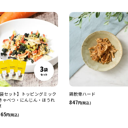
3袋セット】トッピングミック
鶏軟骨ハード
 きゃべつ・にんじん・ほうれ
847
(税込)
草
665
(税込)