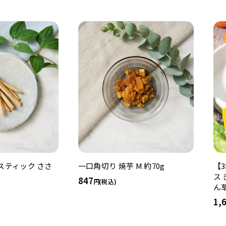
スティック ささ
一口角切り 焼芋 M 約70g
【
ス
847
(税込)
ん
1,