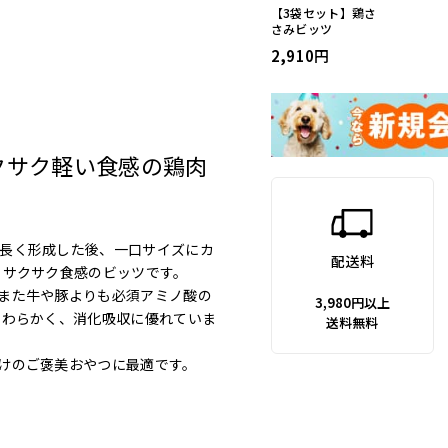
【3袋セット】鶏さ
さみビッツ
2,910
クサク軽い食感の鶏肉
長く形成した後、一口サイズにカ
配送料
、サクサク食感のビッツです。
また牛や豚よりも必須アミノ酸の
3,980円以上
やわらかく、消化吸収に優れていま
送料無料
けのご褒美おやつに最適です。