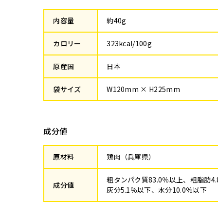
内容量
約40g
カロリー
323kcal/100g
原産国
日本
袋サイズ
W120mm × H225mm
成分値
原材料
鶏肉（兵庫県）
粗タンパク質83.0％以上、粗脂肪4
成分値
灰分5.1％以下、水分10.0％以下