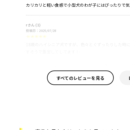
カリカリと軽い食感で小型犬のわが子にはぴったりで気
r
1
投稿日
2025/07/28
18歳のハイシニア犬ですが、色々とぐずったりした時
すそうで重宝してしてます！
すべてのレビューを見る