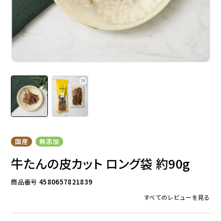
ドッグフード
トッピング
ソフトスティック
ジャーキー
国産
無添加
牛たんの皮カット ロング袋 約90g
商品番号
4580657821839
すべてのレビューを見る
アキレス・骨・皮・ガム
スナック・スイーツ