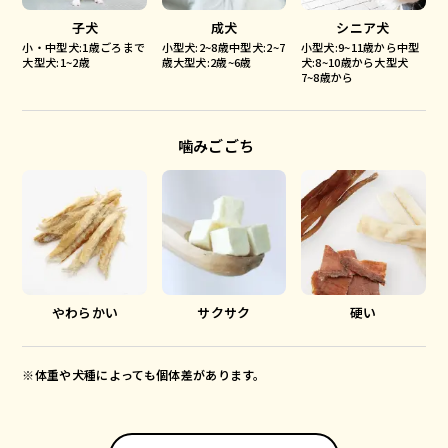
子犬
成犬
シニア犬
小・中型犬:1歳ごろまで
小型犬:2~8歳中型犬:2~7
小型犬:9~11歳から中型
大型犬:1~2歳
歳大型犬:2歳~6歳
犬:8~10歳から大型犬
7~8歳から
噛みごごち
やわらかい
サクサク
硬い
※体重や犬種によっても個体差があります。