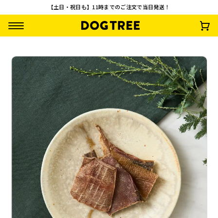
【土日・祝日も】11時までのご注文で当日発送！
鹿の肉 ロング袋 約
牛たんの皮細切 S 1
牛たんの皮細切 M 3
鶏の砂肝 ロング袋
80g
0g
0g
約100g
¥
1,958
¥
495
¥
792
¥
1,485
(税込)
(税込)
(税込)
(税込)