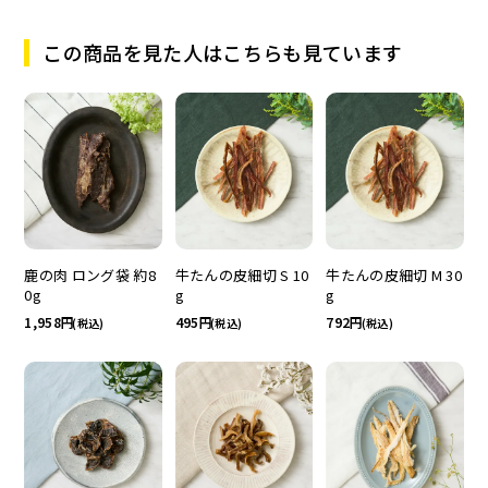
この商品を見た人はこちらも見ています
鹿の肉 ロング袋 約8
牛たんの皮細切 S 10
牛たんの皮細切 M 30
0g
g
g
1,958
495
792
(税込)
(税込)
(税込)