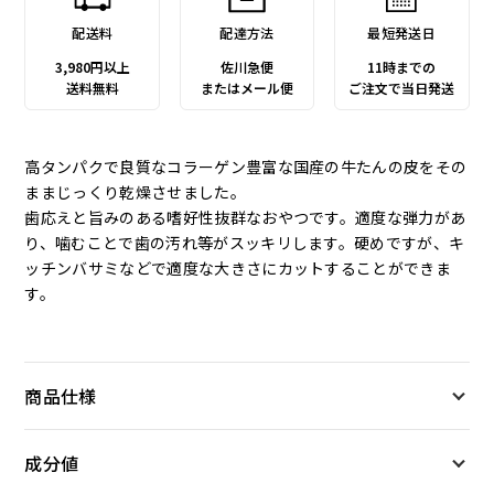
配送料
配達方法
最短発送日
3,980円以上
佐川急便
11時までの
送料無料
またはメール便
ご注文で当日発送
高タンパクで良質なコラーゲン豊富な国産の牛たんの皮をその
ままじっくり乾燥させました。
歯応えと旨みのある嗜好性抜群なおやつです。適度な弾力があ
り、噛むことで歯の汚れ等がスッキリします。硬めですが、キ
ッチンバサミなどで適度な大きさにカットすることができま
す。
商品仕様
成分値