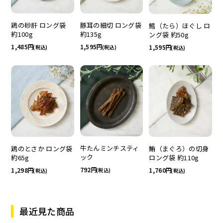
鶏の砂肝 ロング袋
豚耳の細切 ロング袋
鱈（たら）ほぐし ロ
約100g
約135g
ング袋 約50g
1,485
1,595
1,595
(税込)
(税込)
(税込)
牛たんミンチスティ
鶏のとさか ロング袋
鮪（まぐろ）の切身
ック
約65g
ロング袋 約110g
792
1,298
1,760
(税込)
(税込)
(税込)
最近見た商品