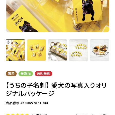
ドッグフード
トッピング
ソフトスティック
ジャーキー
国産
無添加
送料無料
【うちの子名刺】 愛犬の写真入りオリ
ジナルパッケージ
商品番号
4580657831944
アキレス・骨・皮・ガム
スナック・スイーツ