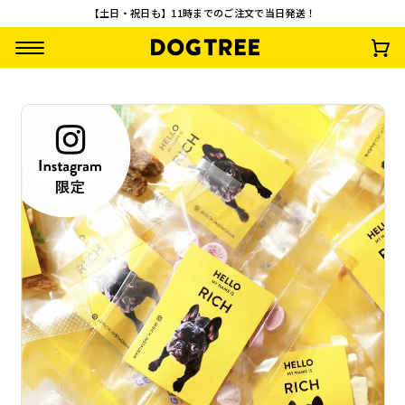
【土日・祝日も】11時までのご注文で当日発送！
【誕生日】愛犬の写
オリジナルお散歩バ
オリジナルおやつ缶
オリジナルおやつ
真が入るオリジナル
ッグ
マットホワイト
マットブラック
パッケージ
¥
5,000
¥
2,640
¥
1,320
¥
1,320
(税込)
(税込)
(税込)
(税込)