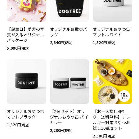
オリジナルお散歩バ
【誕生日】愛犬の写
オリジナルおやつ缶
ッグ
真が入るオリジナル
マットホワイト
パッケージ
2,640
1,320
(税込)
(税込)
5,000
(税込)
オリジナルおやつ缶
【2個セット】オリ
【お一人様1回限
マットブラック
ジナルおやつ缶 バイ
り・送料無料】アレ
カラー
ルギー対応おやつお
1,320
(税込)
試し10点セット
2,200
(税込)
2,500
(税込)