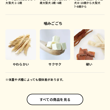
大型犬:1~2歳
歳大型犬:2歳~6歳
犬:8~10歳から大型犬
7~8歳から
噛みごごち
やわらかい
サクサク
硬い
※体重や犬種によっても個体差があります。
すべての商品を見る