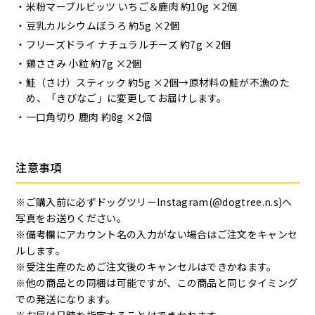
米粉マーブルビッツ いちご＆鹿肉 約10g ×2個
豆乳カルシウムぼうろ 約5g ×2個
フリーズドライ ナチュラルチーズ 約7g ×2個
鶏ささみ 小粒 約7g ×2個
鮭（さけ）スティック 約5g ×2個
→原材料の鮭が不漁のた
め、「きびなご」に変更してお届けします。
一口角切り 鹿肉 約8g ×2個
注意事項
※ご購入前に必ずドッグツリーInstagram(@dogtree.n.s)へ
写真をお送りください。
※備考欄にアカウント名の入力がない場合はご注文をキャンセ
ルします。
※受注生産のためご注文後のキャンセルはできかねます。
※他の商品との同梱は可能ですが、この商品と同じタイミング
での発送になります。
※お届け日時を指定することはできかねます。