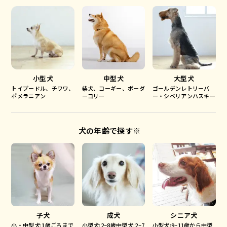
小型犬
中型犬
大型犬
トイプードル、チワワ、
柴犬、コーギー、ボーダ
ゴールデンレトリーバ
ポメラニアン
ーコリー
ー・シベリアンハスキー
犬の年齢で探す※
子犬
成犬
シニア犬
小・中型犬:1歳ごろまで
小型犬:2~8歳中型犬:2~7
小型犬:9~11歳から中型