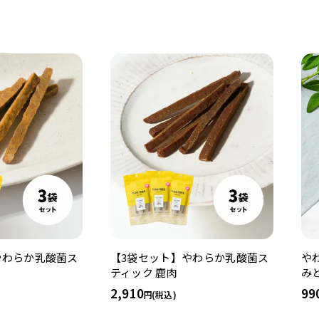
やわらか乳酸菌ス
【3袋セット】やわらか乳酸菌ス
や
ティック 鹿肉
み
2,910
99
(税込)