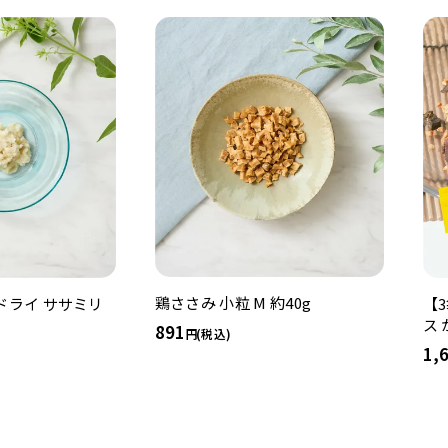
鶏ささみ 小粒 M 約40g
ドライ ササミリ
【
ス
891
(税込)
1,