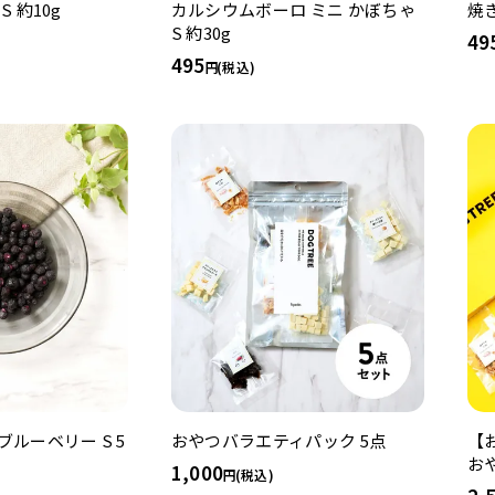
カルシウムボーロ ミニ かぼちゃ
 約10g
焼き
S 約30g
49
495
(税込)
ブルーベリー S 5
おやつバラエティパック 5点
【
お
1,000
(税込)