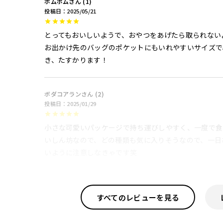
ポムポム
1
投稿日
2025/05/21
とってもおいしいようで、おやつをあげたら取られない
お出かけ先のバッグのポケットにもいれやすいサイズで
き、たすかります！
ボダコアラン
2
投稿日
2025/01/29
小さな可愛いパッケージで持ち運びしやすく、一度で食
いしん坊なので、どの種類も気に入りそうなので、一日
いように注意しなきゃです笑
すべてのレビューを見る