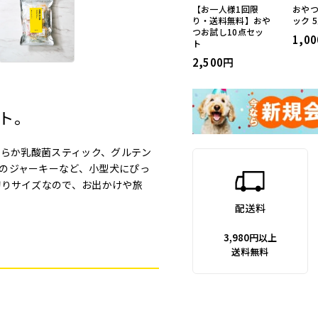
【お一人様1回限
おや
り・送料無料】おや
ック 
つお試し10点セッ
1,00
ト
2,500
ト。
わらか乳酸菌スティック、グルテン
のジャーキーなど、小型犬にぴっ
切りサイズなので、お出かけや旅
配送料
3,980円以上
送料無料