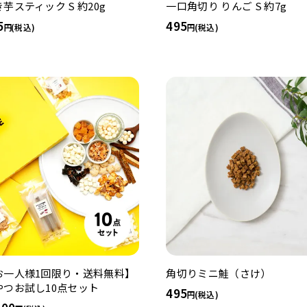
芋スティック S 約20g
一口角切り りんご S 約7g
5
495
(税込)
(税込)
お一人様1回限り・送料無料】
角切りミニ鮭（さけ）
やつお試し10点セット
495
(税込)