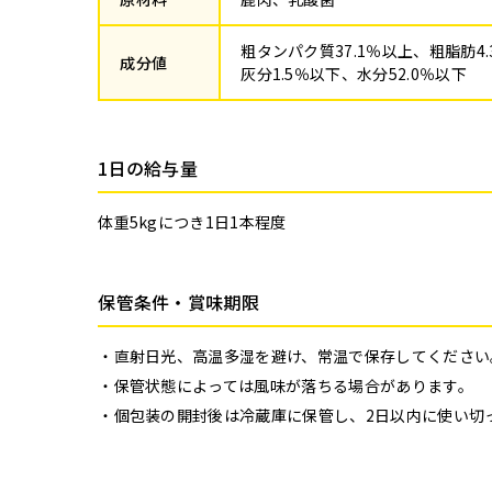
粗タンパク質37.1％以上、粗脂肪4
成分値
灰分1.5％以下、水分52.0％以下
1日の給与量
体重5kgにつき1日1本程度
保管条件・賞味期限
直射日光、高温多湿を避け、常温で保存してください
保管状態によっては風味が落ちる場合があります。
個包装の開封後は冷蔵庫に保管し、2日以内に使い切