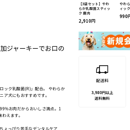
【3袋セット】やわ
やわ
らか乳酸菌スティッ
ィック
ク 鹿肉
990
2,910
添加ジャーキーでお口の
配送料
ック乳酸菌(R)」配合。 やわらか
3,980円以上
ニア犬にもおすすめです。
送料無料
99％お肉だからおいしさ満点。1
味わえます。
ちょっぴり苦手なデンタルケア