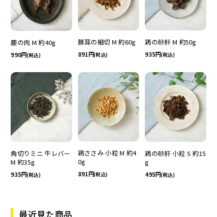
豚耳の細切 M 約60g
鶏の砂肝 M 約50g
鹿の肉 M 約40g
891
935
990
(税込)
(税込)
(税込)
鶏ささみ 小粒 M 約4
角切りミニ 牛レバー
鶏の砂肝 小粒 S 約15
0g
M 約35g
g
891
935
495
(税込)
(税込)
(税込)
最近見た商品