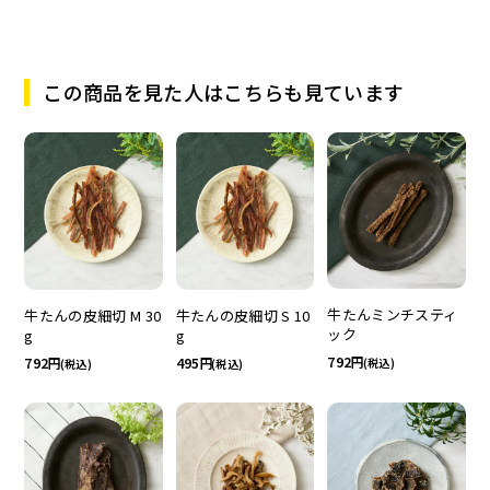
この商品を見た人はこちらも見ています
牛たんミンチスティ
牛たんの皮細切 M 30
牛たんの皮細切 S 10
ック
g
g
792
792
495
(税込)
(税込)
(税込)