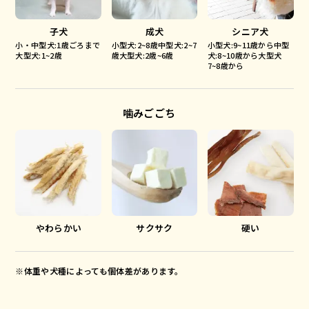
子犬
成犬
シニア犬
小・中型犬:1歳ごろまで
小型犬:2~8歳中型犬:2~7
小型犬:9~11歳から中型
大型犬:1~2歳
歳大型犬:2歳~6歳
犬:8~10歳から大型犬
7~8歳から
噛みごごち
やわらかい
サクサク
硬い
※体重や犬種によっても個体差があります。