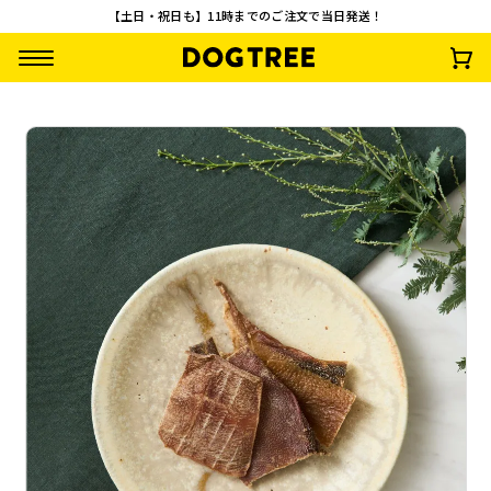
【土日・祝日も】11時までのご注文で当日発送！
牛たんの皮細切 M 3
牛たんの皮細切 S 1
牛たんミンチスティ
鹿の肉 M 約40g
0g
0g
ック
¥
990
(税込)
¥
792
¥
495
¥
792
(税込)
(税込)
(税込)