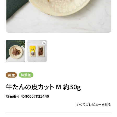
ドッグフード
トッピング
ソフトスティック
ジャーキー
国産
無添加
牛たんの皮カット M 約30g
商品番号
4580657821440
すべてのレビューを見る
アキレス・骨・皮・ガム
スナック・スイーツ