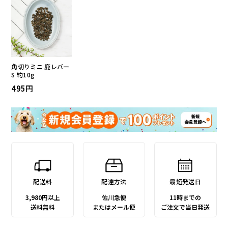
角切りミニ 鹿レバー
S 約10g
495
配送料
配達方法
最短発送日
3,980円以上
佐川急便
11時までの
送料無料
またはメール便
ご注文で当日発送