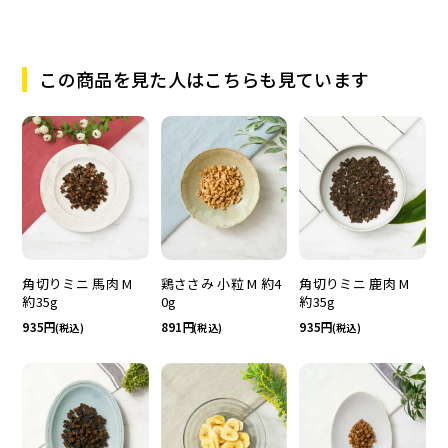
この商品を見た人はこちらも見ています
鶏ささみ 小粒 M 約4
角切りミニ 馬肉 M
角切りミニ 鹿肉 M
0g
約35g
約35g
891
935
935
(税込)
(税込)
(税込)