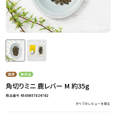
ドッグフード
トッピング
ソフトスティック
ジャーキー
国産
無添加
角切りミニ 鹿レバー M 約35g
商品番号
4580657824762
すべてのレビューを見る
アキレス・骨・皮・ガム
スナック・スイーツ