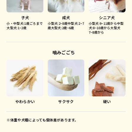
子犬
成犬
シニア犬
小・中型犬:1歳ごろまで
小型犬:2~8歳中型犬:2~7
小型犬:9~11歳から中型
大型犬:1~2歳
歳大型犬:2歳~6歳
犬:8~10歳から大型犬
7~8歳から
噛みごごち
やわらかい
サクサク
硬い
※体重や犬種によっても個体差があります。