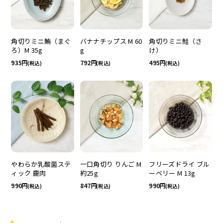
角切りミニ鮪（まぐ
バナナチップス M 60
角切りミニ鮭（さ
ろ）M 35g
g
け）
935
792
495
(税込)
(税込)
(税込)
やわらか乳酸菌ステ
一口角切り りんご M
フリーズドライ ブル
ィック 鹿肉
約25g
ーベリー M 13g
990
847
990
(税込)
(税込)
(税込)