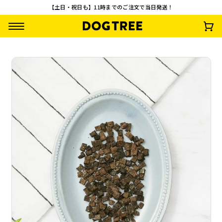
【土日・祝日も】11時までのご注文で当日発送！
角切りミニ 馬肉 M
鶏ささみ 小粒 M 約
角切りミニ 鹿肉 M
角切りミニ鮪（ま
約35g
40g
約35g
ろ）M 35g
¥
935
¥
891
¥
935
¥
935
(税込)
(税込)
(税込)
(税込)