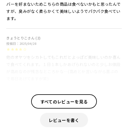
バーを好まないためこちらの商品は食べないかもと思ったんで
すが、臭みがなく柔らかくて美味しいようでパクパク食べてい
ます。
きょうとりこ
2
投稿日
2025/04/28
他のオヤツをシカトしてもこれだとよっぽど美味しいのか喜ん
で食べてくれます。１日１本しかあげられないのと少しお値段
が高めなのが残念なところかな⋯(高めとか言いながら喜ぶの
で毎日あげてますが笑)
すべてのレビューを見る
レビューを書く