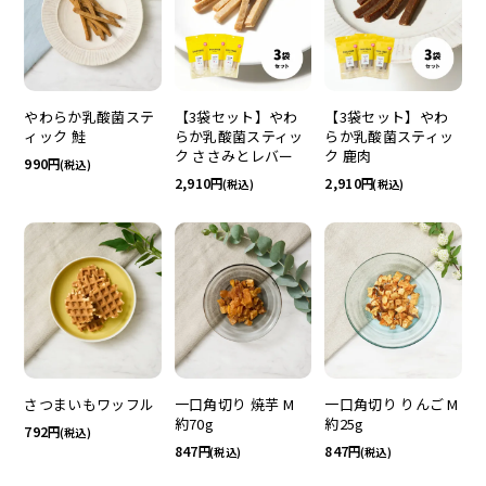
やわらか乳酸菌ステ
【3袋セット】やわ
【3袋セット】やわ
ィック 鮭
らか乳酸菌スティッ
らか乳酸菌スティッ
ク ささみとレバー
ク 鹿肉
990
(税込)
2,910
2,910
(税込)
(税込)
さつまいもワッフル
一口角切り 焼芋 M
一口角切り りんご M
約70g
約25g
792
(税込)
847
847
(税込)
(税込)