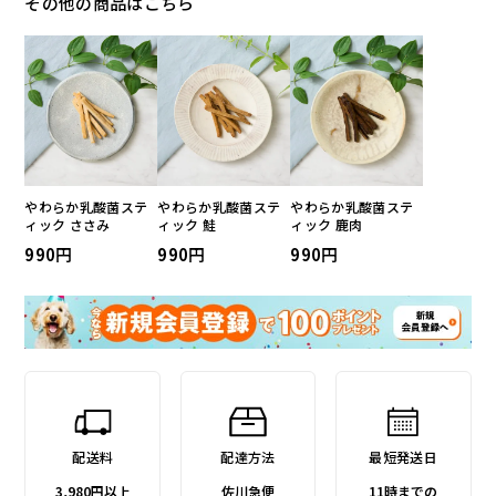
その他の商品はこちら
やわらか乳酸菌ステ
やわらか乳酸菌ステ
やわらか乳酸菌ステ
ィック ささみ
ィック 鮭
ィック 鹿肉
990
990
990
配送料
配達方法
最短発送日
3,980円以上
佐川急便
11時までの