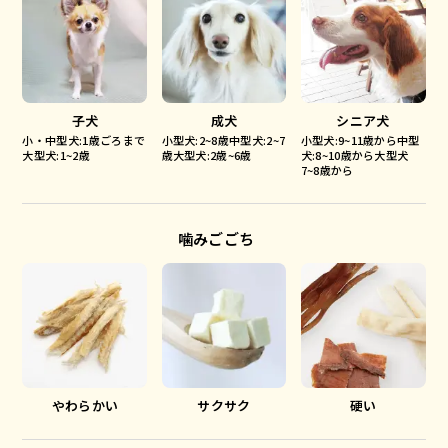
子犬
成犬
シニア犬
小・中型犬:1歳ごろまで
小型犬:2~8歳中型犬:2~7
小型犬:9~11歳から中型
大型犬:1~2歳
歳大型犬:2歳~6歳
犬:8~10歳から大型犬
7~8歳から
噛みごごち
やわらかい
サクサク
硬い