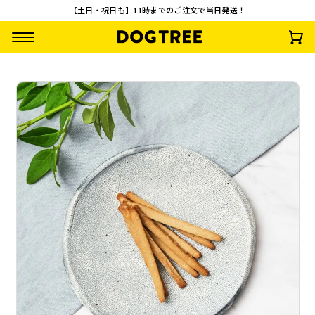
【土日・祝日も】11時までのご注文で当日発送！
やわらか乳酸菌ステ
一口角切り 鶏レバ
やわらか乳酸菌ステ
やわらか乳酸菌ス
ィック 鹿肉
ー
ィック ささみ
ィック 鮭
¥
990
¥
792
¥
990
¥
990
(税込)
(税込)
(税込)
(税込)