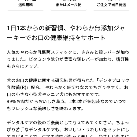
送料無料
またはメール便
ご注文で当日発送
1日1本からの新習慣、やわらか無添加ジャ
ーキーでお口の健康維持をサポート
人気のやわらか乳酸菌スティックに、ささみと鶏レバーが加わ
りました。ビタミンや鉄分が豊富な鶏レバーが加わり、嗜好性
もさらにアップ。
犬のお口の健康に関する研究結果が得られた「デンタブロック
乳酸菌(R)」配合。 やわらかく細切りなのでちぎりやすく、お
口の小さな小型犬やシニア犬にもおすすめです。
99％お肉だからおいしさ満点。1本1本が個包装なのでいつで
もフレッシュな美味しさを味わえます。
デンタルケアの後のご褒美として与えてみてください。ちょっ
ぴり苦手なデンタルケアも、おいしい・うれしいをセットにし
てあげることで、ケアの時間がもっと楽しく、やさしいものに