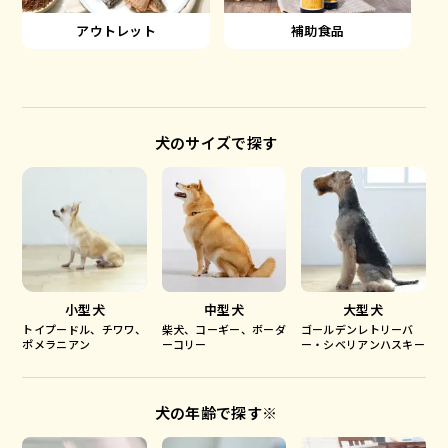
アウトレット
補助食品
犬のサイズで探す
小型犬
中型犬
大型犬
トイプードル、チワワ、
柴犬、コーギー、ボーダ
ゴールデンレトリーバ
ポメラニアン
ーコリー
ー・シベリアンハスキー
犬の年齢で探す※