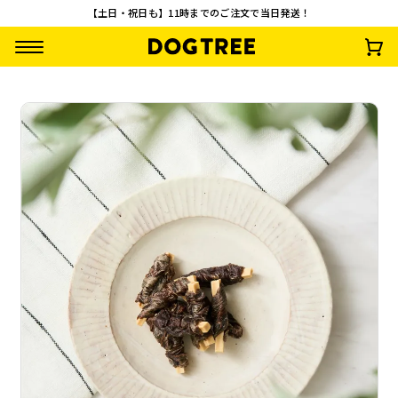
【土日・祝日も】11時までのご注文で当日発送！
馬肉巻きチーズ
一口角切り 馬肉チ
一口角切り 鹿肉チ
ささみ巻きチーズ
ーズ
ーズ
¥
935
¥
1,496
(税込)
(税込)
¥
891
¥
990
(税込)
(税込)