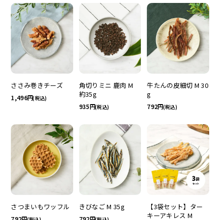
ささみ巻きチーズ
角切りミニ 鹿肉 M
牛たんの皮細切 M 30
約35g
g
1,496
(税込)
935
792
(税込)
(税込)
さつまいもワッフル
きびなご M 35g
【3袋セット】ター
キーアキレス M
792
792
(税込)
(税込)