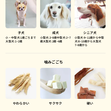
子犬
成犬
シニア犬
小・中型犬:1歳ごろまで
小型犬:2~8歳中型犬:2~7
小型犬:9~11歳から中型
大型犬:1~2歳
歳大型犬:2歳~6歳
犬:8~10歳から大型犬
7~8歳から
噛みごごち
やわらかい
サクサク
硬い