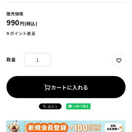
990
9
ポイント進呈
お試しセット
大容量
カートに入れる
アウトレット
補助食品