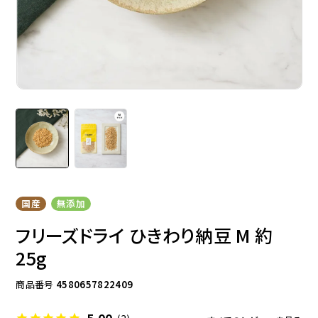
ドッグフード
トッピング
ソフトスティック
ジャーキー
国産
無添加
フリーズドライ ひきわり納豆 M 約
25g
商品番号
4580657822409
アキレス・骨・皮・ガム
スナック・スイーツ
5.00