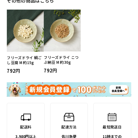
その他の商品はこちら
フリーズドライ こつ
フリーズドライ 絹ご
ぶ納豆 M 約30g
し豆腐 M 約15g
792
792
配送料
配達方法
最短発送日
3,980円以上
佐川急便
11時までの