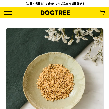
【土日・祝日も】11時までのご注文で当日発送！
ふりふり うなぎパ
【3袋セット】フリ
ふりふり 鮭(さけ)そ
バナナチップス S 2
ウダー M 約35g
ーズドライ ひきわ
ぼろ M 約35g
0g
り納豆
¥
792
¥
2,328
¥
891
¥
495
(税込)
(税込)
(税込)
(税込)