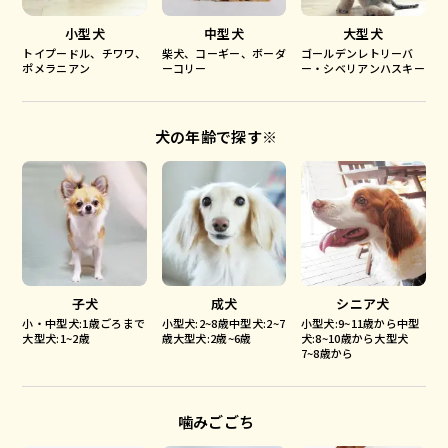
小型犬
中型犬
大型犬
トイプードル、チワワ、
柴犬、コーギー、ボーダ
ゴールデンレトリーバ
ポメラニアン
ーコリー
ー・シベリアンハスキー
犬の年齢で探す※
子犬
成犬
シニア犬
小・中型犬:1歳ごろまで
小型犬:2~8歳中型犬:2~7
小型犬:9~11歳から中型
大型犬:1~2歳
歳大型犬:2歳~6歳
犬:8~10歳から大型犬
7~8歳から
噛みごごち