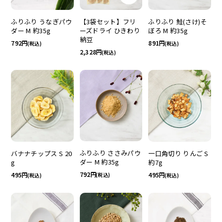
ふりふり うなぎパウ
【3袋セット】フリ
ふりふり 鮭(さけ)そ
ダー M 約35g
ーズドライ ひきわり
ぼろ M 約35g
納豆
792
891
(税込)
(税込)
2,328
(税込)
ふりふり ささみパウ
バナナチップス S 20
一口角切り りんご S
ダー M 約35g
g
約7g
792
495
495
(税込)
(税込)
(税込)