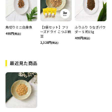
角切りミニ白身魚
【3袋セット】フリ
ふりふり うなぎパウ
ーズドライ こつぶ納
ダー S 約15g
495
(税込)
豆
495
(税込)
2,328
(税込)
最近見た商品