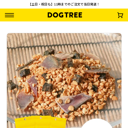
【土日・祝日も】11時までのご注文で当日発送！
【3袋セット】トッ
トッピングミックス
【3袋セット】フリ
トッピングミック
ピングミックス ま
かつお・納豆・牛レ
ーズドライ ナチュ
まぐろ・鮭・ちり
ぐろ・鮭・ちりめん
バー
ラルチーズ
ん
¥
1,665
¥
572
¥
2,910
¥
572
(税込)
(税込)
(税込)
(税込)