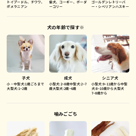
トイプードル、チワワ、
柴犬、コーギー、ボーダ
ゴールデンレトリーバ
ポメラニアン
ーコリー
ー・シベリアンハスキー
犬の年齢で探す※
子犬
成犬
シニア犬
小・中型犬:1歳ごろまで
小型犬:2~8歳中型犬:2~7
小型犬:9~11歳から中型
大型犬:1~2歳
歳大型犬:2歳~6歳
犬:8~10歳から大型犬
7~8歳から
噛みごごち