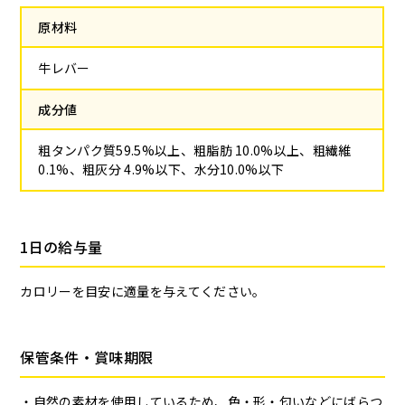
原材料
牛レバー
成分値
粗タンパク質59.5%以上、粗脂肪 10.0%以上、粗繊維
0.1%、粗灰分 4.9%以下、水分10.0%以下
1日の給与量
カロリーを目安に適量を与えてください。
保管条件・賞味期限
自然の素材を使用しているため、色・形・匂いなどにばらつ