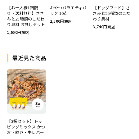
【お一人様1回限
おやつバラエティパ
【ドッグフード】さ
り・送料無料】ささ
ック 10点
さみと25種類のこだ
みと25種類のこだわ
わり具材
2,500
(税込)
り具材 お試しセット
3,740
(税込)
1,650
(税込)
最近見た商品
【3袋セット】トッ
ピングミックス かつ
お・納豆・牛レバー