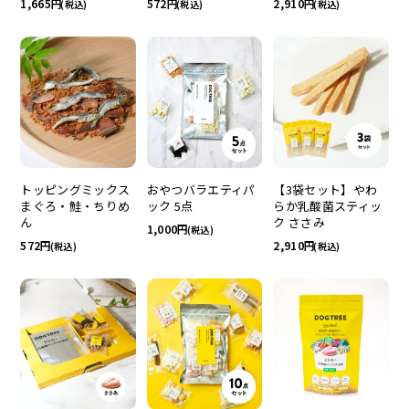
1,665
572
2,910
(税込)
(税込)
(税込)
トッピングミックス
おやつバラエティパ
【3袋セット】やわ
まぐろ・鮭・ちりめ
ック 5点
らか乳酸菌スティッ
ん
ク ささみ
1,000
(税込)
572
2,910
(税込)
(税込)