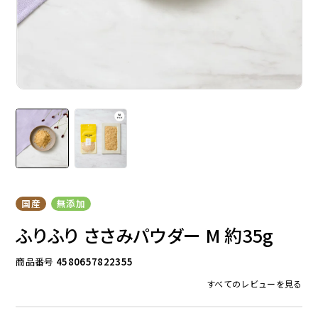
ドッグフード
トッピング
ソフトスティック
ジャーキー
国産
無添加
ふりふり ささみパウダー M 約35g
商品番号
4580657822355
すべてのレビューを見る
アキレス・骨・皮・ガム
スナック・スイーツ