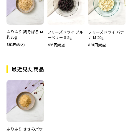
ふりふり 鶏そぼろ M
フリーズドライ ブル
フリーズドライ バナ
約35g
ーベリー S 5g
ナ M 20g
891
495
891
(税込)
(税込)
(税込)
最近見た商品
ふりふり ささみパウ