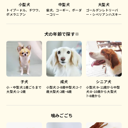
小型犬
中型犬
大型犬
トイプードル、チワワ、
柴犬、コーギー、ボーダ
ゴールデンレトリーバ
ポメラニアン
ーコリー
ー・シベリアンハスキー
犬の年齢で探す※
子犬
成犬
シニア犬
小・中型犬:1歳ごろまで
小型犬:2~8歳中型犬:2~7
小型犬:9~11歳から中型
大型犬:1~2歳
歳大型犬:2歳~6歳
犬:8~10歳から大型犬
7~8歳から
噛みごごち