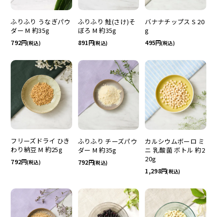
ふりふり うなぎパウ
ふりふり 鮭(さけ)そ
バナナチップス S 20
ダー M 約35g
ぼろ M 約35g
g
792
891
495
(税込)
(税込)
(税込)
フリーズドライ ひき
ふりふり チーズパウ
カルシウムボーロ ミ
わり納豆 M 約25g
ダー M 約35g
ニ 乳酸菌 ボトル 約2
20g
792
792
(税込)
(税込)
1,298
(税込)