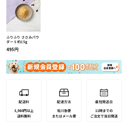
ふりふり ささみパウ
ダー S 約15g
495
配送料
配達方法
最短発送日
3,980円以上
佐川急便
11時までの
送料無料
またはメール便
ご注文で当日発送