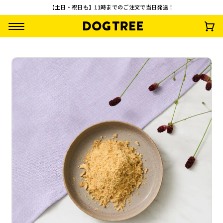
【土日・祝日も】11時までのご注文で当日発送！
ふりふり うなぎパ
ふりふり 鮭(さけ)そ
バナナチップス S 2
フリーズドライ ひ
ウダー M 約35g
ぼろ M 約35g
0g
きわり納豆 M 約25
¥
792
¥
891
¥
495
¥
792
(税込)
(税込)
(税込)
(税込)