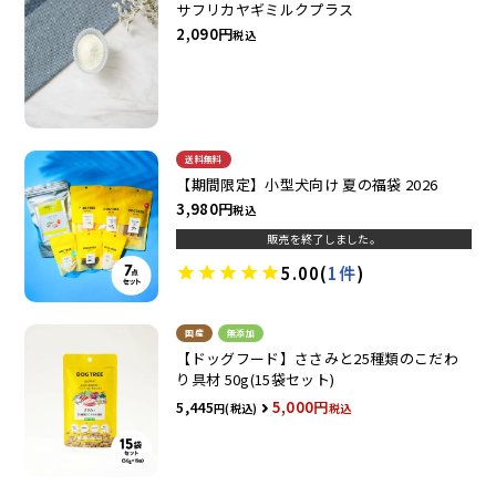
サフリカヤギミルクプラス
2,090
税込
送料無料
【期間限定】小型犬向け 夏の福袋 2026
3,980
税込
販売を終了しました。
5.00
(
1件
)
国産
無添加
【ドッグフード】ささみと25種類のこだわ
り具材 50g(15袋セット)
5,000
5,445
税込