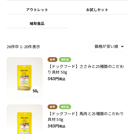
アウトレット
お試しセット
補助食品
ドッグフード
トッピング
価格が安い順
26
件中
1
-
20
件表示
国産
無添加
【ドッグフード】ささみと25種類のこだわ
り具材 50g
ソフトスティック
ジャーキー
363
税込
国産
無添加
【ドッグフード】馬肉と25種類のこだわり
具材 50g
363
税込
アキレス・骨・皮・ガム
スナック・スイーツ