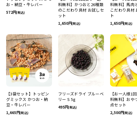
お・納豆・牛レバー
料無料】かつおと26種類
料無料】馬肉と
のこだわり具材 お試しセ
こだわり具材 
572
(税込)
ット
ト
1,650
1,650
(税込)
(税込)
【3袋セット】トッピン
フリーズドライ ブルーベ
【お一人様1
グミックス かつお・納
リー S 5g
料無料】おやつ
豆・牛レバー
点セット
495
(税込)
1,665
2,500
(税込)
(税込)