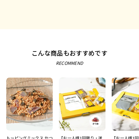
こんな商品もおすすめです
RECOMMEND
トッピングミックス かつ
【お一人様1回限り・送
【お一人様1