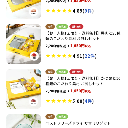
1,650
2,200
税込
4.89
(
9件
)
国産
無添加
送料無料
【お一人様1回限り・送料無料】馬肉と25種
類のこだわり具材 お試しセット
1,650
2,200
税込
4.91
(
22件
)
国産
無添加
送料無料
【お一人様1回限り・送料無料】かつおと26
種類のこだわり具材 お試しセット
1,650
2,200
税込
5.00
(
4件
)
国産
無添加
ベストフリーズドライ ササミリゾット