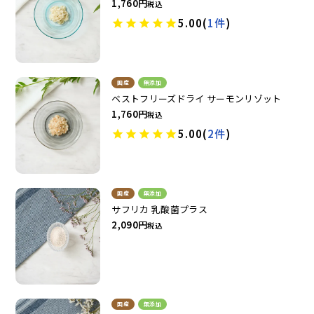
1,760
税込
5.00
(
1件
)
国産
無添加
ベストフリーズドライ サーモンリゾット
1,760
税込
5.00
(
2件
)
国産
無添加
サフリカ 乳酸菌プラス
2,090
税込
国産
無添加