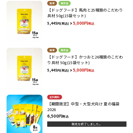
国産
無添加
【ドッグフード】馬肉と25種類のこだわり
具材 50g(15袋セット)
5,000
5,445
税込
国産
無添加
【ドッグフード】かつおと26種類のこだわ
り具材 50g(15袋セット)
5,000
5,445
税込
送料無料
【期間限定】中型・大型犬向け 夏の福袋
2026
6,500
税込
販売を終了しました。