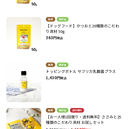
国産
無添加
【ドッグフード】かつおと26種類のこだわ
り具材 50g
363
税込
お試しセット
大容量
国産
無添加
トッピングボトル サフリカ乳酸菌プラス
1,430
税込
アウトレット
補助食品
国産
無添加
送料無料
【お一人様1回限り・送料無料】ささみと25
種類のこだわり具材 お試しセット