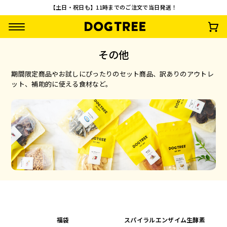
【土日・祝日も】11時までのご注文で当日発送！
その他
期間限定商品やお試しにぴったりのセット商品、訳ありのアウトレ
ット、補助的に使える食材など。
【先着100名様限
【お一人様1回限
うまうまスティック
さつまいもワッフ
定】やわらか乳酸菌
り・送料無料】おや
鶏・さつまいも
¥
792
(税込)
スティック3種セッ
つお試し10点セッ
¥
0
¥
2,500
¥
935
(税込)
(税込)
(税込)
ト 無料プレゼント
ト
福袋
スパイラルエンザイム生酵素