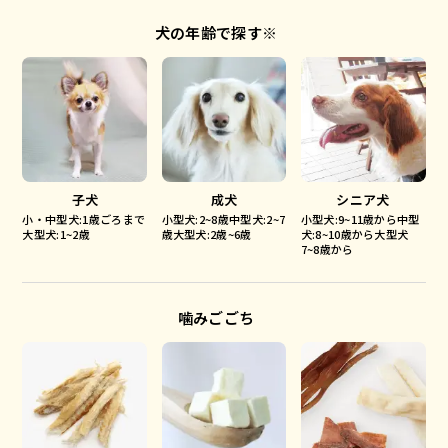
犬の年齢で探す※
子犬
成犬
シニア犬
小・中型犬:1歳ごろまで
小型犬:2~8歳中型犬:2~7
小型犬:9~11歳から中型
大型犬:1~2歳
歳大型犬:2歳~6歳
犬:8~10歳から大型犬
7~8歳から
噛みごごち