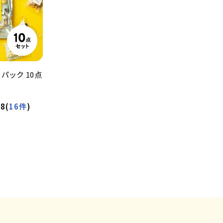
パック 10点
88
(
16件
)