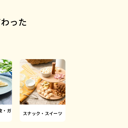
だわった
。
皮・ガ
スナック・スイーツ