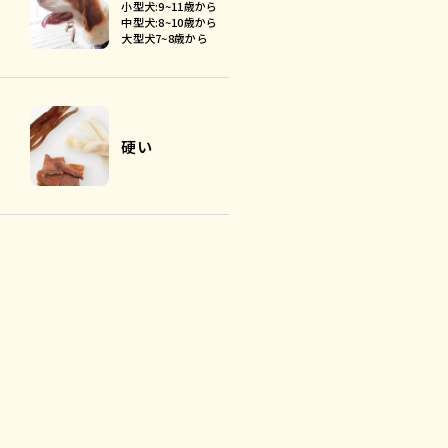
小型犬:9~11歳から
中型犬:8~10歳から
大型犬7~8歳から
硬い