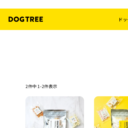
ドッ
2
件中
1
-
2
件表示