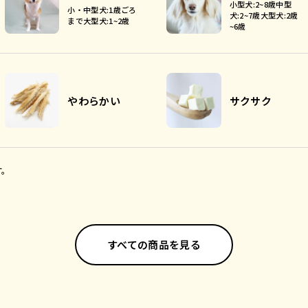
小型犬:2~8歳中型
小・中型犬:1歳ごろ
犬:2~7歳大型犬:2歳
まで大型犬:1~2歳
~6歳
やわらかい
サクサク
す。
すべての商品を見る