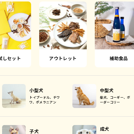
試しセット
アウトレット
補助食品
小型犬
中型犬
トイプードル、チワ
柴犬、コーギー、ボ
ワ、ポメラニアン
ーダーコリー
成犬
子犬