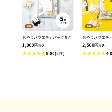
国産
国産
おやつバラエティパック 5点
おやつバラエティ
1,000
2,500
税込
税込
5.00
(
5件
)
4.