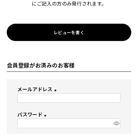
にご記入の方のみ発行されます。
ドッグフード
トッピング
レビューを書く
会員登録がお済みのお客様
ソフトスティック
ジャーキー
メールアドレス
(
必
パスワード
須
(
)
アキレス・骨・皮・ガム
スナック・スイーツ
必