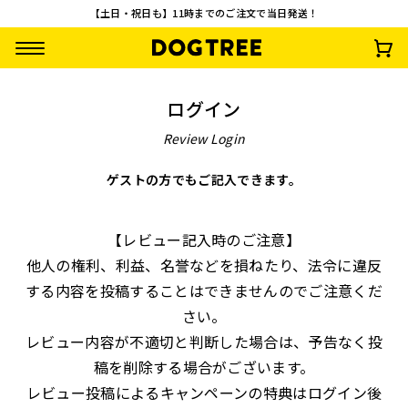
【土日・祝日も】11時までのご注文で当日発送！
ログイン
Review Login
ゲストの方でもご記入できます。
【先着100名様限
【お一人様1回限
ターキーアキレス M
さつまいもワッフ
【レビュー記入時のご注意】
定】やわらか乳酸菌
り・送料無料】おや
約30g
¥
792
(税込)
他人の権利、利益、名誉などを損ねたり、法令に違反
スティック3種セッ
つお試し10点セッ
¥
0
¥
2,500
¥
1,485
(税込)
(税込)
(税込)
ト 無料プレゼント
ト
する内容を投稿することはできませんのでご注意くだ
さい。
レビュー内容が不適切と判断した場合は、予告なく投
稿を削除する場合がございます。
レビュー投稿によるキャンペーンの特典はログイン後