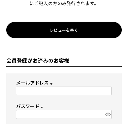
にご記入の方のみ発行されます。
ドッグフード
トッピング
レビューを書く
会員登録がお済みのお客様
ソフトスティック
ジャーキー
メールアドレス
(
必
パスワード
須
(
)
アキレス・骨・皮・ガム
スナック・スイーツ
必