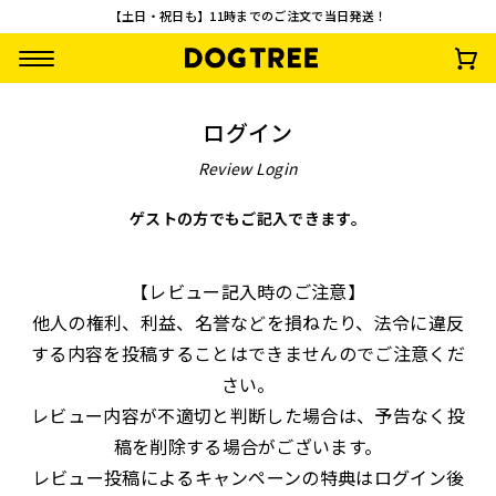
【土日・祝日も】11時までのご注文で当日発送！
ログイン
Review Login
ゲストの方でもご記入できます。
【先着100名様限
【お一人様1回限
ターキーアキレス M
さつまいもワッフ
【レビュー記入時のご注意】
定】やわらか乳酸菌
り・送料無料】おや
約30g
¥
792
(税込)
他人の権利、利益、名誉などを損ねたり、法令に違反
スティック3種セッ
つお試し10点セッ
¥
0
¥
2,500
¥
1,485
(税込)
(税込)
(税込)
ト 無料プレゼント
ト
する内容を投稿することはできませんのでご注意くだ
さい。
レビュー内容が不適切と判断した場合は、予告なく投
稿を削除する場合がございます。
レビュー投稿によるキャンペーンの特典はログイン後