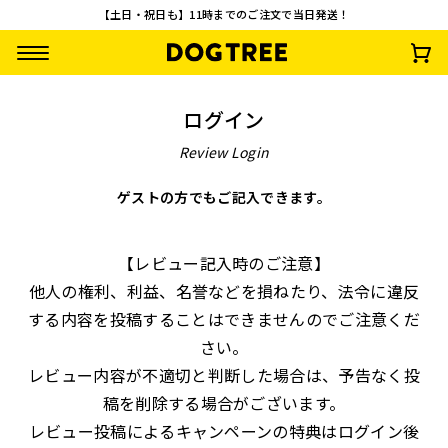
【土日・祝日も】11時までのご注文で当日発送！
ログイン
Review Login
ゲストの方でもご記入できます。
【先着100名様限
【お一人様1回限
ターキーアキレス M
さつまいもワッフ
【レビュー記入時のご注意】
定】やわらか乳酸菌
り・送料無料】おや
約30g
¥
792
(税込)
他人の権利、利益、名誉などを損ねたり、法令に違反
スティック3種セッ
つお試し10点セッ
¥
0
¥
2,500
¥
1,485
(税込)
(税込)
(税込)
ト 無料プレゼント
ト
する内容を投稿することはできませんのでご注意くだ
さい。
レビュー内容が不適切と判断した場合は、予告なく投
稿を削除する場合がございます。
レビュー投稿によるキャンペーンの特典はログイン後