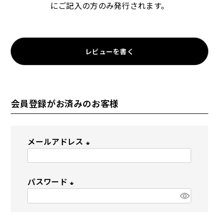
にご記入の方のみ発行されます。
ドッグフード
トッピング
レビューを書く
会員登録がお済みのお客様
ソフトスティック
ジャーキー
メールアドレス
(
必
パスワード
須
(
)
アキレス・骨・皮・ガム
スナック・スイーツ
必