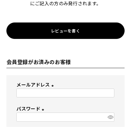
にご記入の方のみ発行されます。
ドッグフード
トッピング
レビューを書く
会員登録がお済みのお客様
ソフトスティック
ジャーキー
メールアドレス
(
必
パスワード
須
(
)
アキレス・骨・皮・ガム
スナック・スイーツ
必