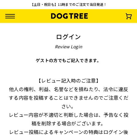
【土日・祝日も】11時までのご注文で当日発送！
ログイン
Review Login
ゲストの方でもご記入できます。
【先着100名様限
【お一人様1回限
うまうまスティック
さつまいもワッフ
【レビュー記入時のご注意】
定】やわらか乳酸菌
り・送料無料】おや
鶏・さつまいも
¥
792
(税込)
他人の権利、利益、名誉などを損ねたり、法令に違反
スティック3種セッ
つお試し10点セッ
¥
0
¥
2,500
¥
935
(税込)
(税込)
(税込)
ト 無料プレゼント
ト
する内容を投稿することはできませんのでご注意くだ
さい。
レビュー内容が不適切と判断した場合は、予告なく投
稿を削除する場合がございます。
レビュー投稿によるキャンペーンの特典はログイン後