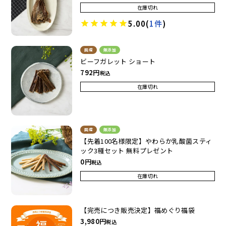
在庫切れ
5.00
(
1件
)
国産
無添加
ビーフガレット ショート
792
税込
在庫切れ
国産
無添加
【先着100名様限定】やわらか乳酸菌スティ
ック3種セット 無料プレゼント
0
税込
在庫切れ
【完売につき販売決定】福めぐり福袋
3,980
税込