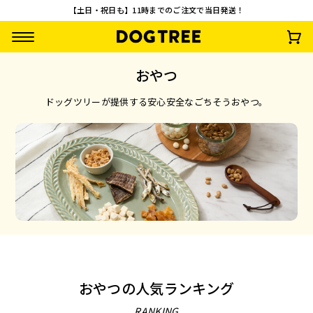
【土日・祝日も】11時までのご注文で当日発送！
おやつ
ドッグツリーが提供する安心安全なごちそうおやつ。
【先着100名様限
【お一人様1回限
うまうまスティック
さつまいもワッフ
定】やわらか乳酸菌
り・送料無料】おや
鶏・さつまいも
¥
792
(税込)
スティック3種セッ
つお試し10点セッ
¥
0
¥
2,500
¥
935
(税込)
(税込)
(税込)
ト 無料プレゼント
ト
おやつの人気ランキング
RANKING