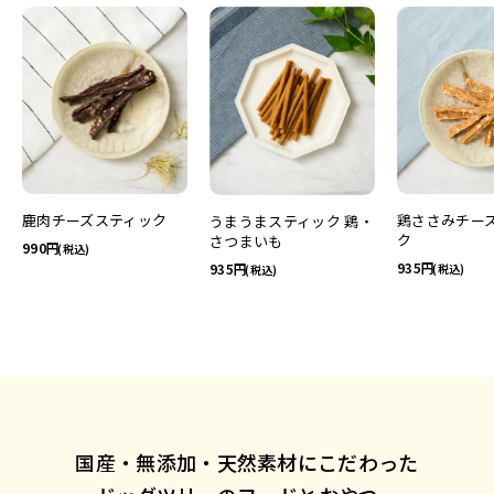
鹿肉チーズスティック
鶏ささみチー
うまうまスティック 鶏・
ク
さつまいも
990
(税込)
935
935
(税込)
(税込)
国産・無添加・天然素材にこだわった