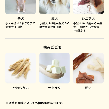
子犬
成犬
シニア犬
小・中型犬:1歳ごろまで
小型犬:2~8歳中型犬:2~7
小型犬:9~11歳から中型
大型犬:1~2歳
歳大型犬:2歳~6歳
犬:8~10歳から大型犬
7~8歳から
噛みごごち
やわらかい
サクサク
硬い
※体重や犬種によっても個体差があります。