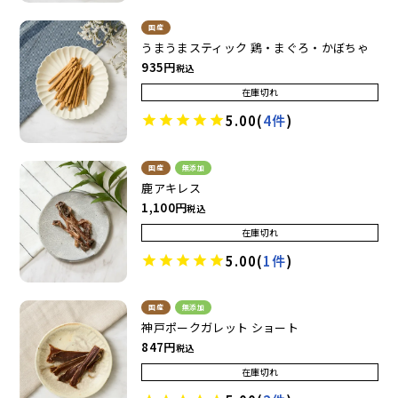
国産
うまうまスティック 鶏・まぐろ・かぼちゃ
935
税込
在庫切れ
5.00
(
4件
)
国産
無添加
鹿アキレス
1,100
税込
在庫切れ
5.00
(
1件
)
国産
無添加
神戸ポークガレット ショート
847
税込
在庫切れ