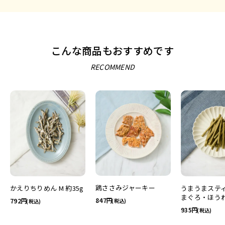
こんな商品もおすすめです
RECOMMEND
鶏ささみジャーキー
かえりちりめん M 約35g
うまうまスティ
まぐろ・ほう
847
792
(税込)
(税込)
935
(税込)