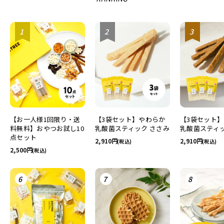
ドッグフード
トッピング
【お一人様1回限り・送
【3袋セット】やわらか
【3袋セット
ソフトスティック
ジャーキー
料無料】おやつお試し10
乳酸菌スティック ささみ
乳酸菌スティッ
点セット
2,910
2,910
(税込)
(税込)
2,500
(税込)
アキレス・骨・皮・ガム
スナック・スイーツ