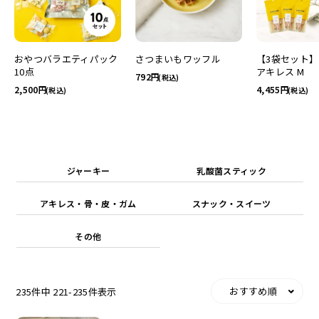
おやつバラエティパック
さつまいもワッフル
【3袋セット
10点
アキレス M
792
(税込)
2,500
4,455
(税込)
(税込)
お試しセット
大容量
ジャーキー
乳酸菌スティック
アキレス・骨・皮・ガム
スナック・スイーツ
アウトレット
補助食品
その他
おすすめ順
235
件中
221
-
235
件表示