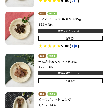
5.00
(
2件
)
国産
無添加
まるごとチップ 馬肉 M 約35g
935
税込
販売を終了しました。
在庫切れ
5.00
(
1件
)
国産
無添加
牛たんの皮カット M 約30g
792
税込
販売を終了しました。
在庫切れ
国産
無添加
ビーフガレット ロング
1,397
税込