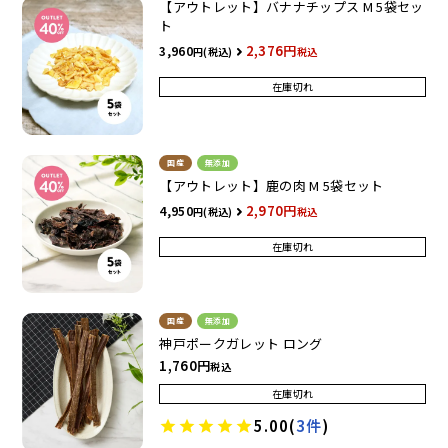
【アウトレット】バナナチップス M 5袋セッ
ト
2,376
3,960
税込
在庫切れ
国産
無添加
【アウトレット】鹿の肉 M 5袋セット
2,970
4,950
税込
在庫切れ
国産
無添加
神戸ポークガレット ロング
1,760
税込
在庫切れ
5.00
(
3件
)